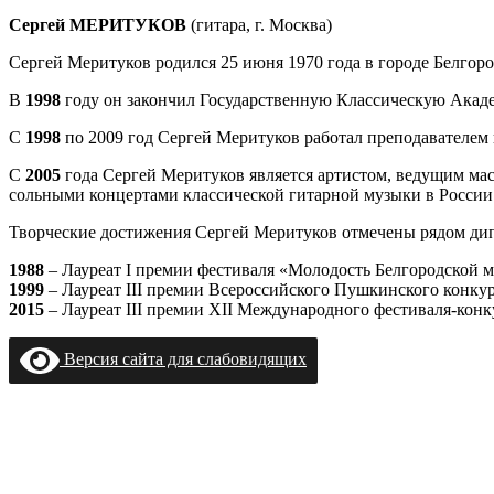
Сергей МЕРИТУКОВ
(гитара, г. Москва)
Сергей Меритуков родился 25 июня 1970 года в городе Белгоро
В
1998
году он закончил Государственную Классическую Акаде
С
1998
по 2009 год Сергей Меритуков работал преподавателем
С
2005
года Сергей Меритуков является артистом, ведущим ма
сольными концертами классической гитарной музыки в России 
Творческие достижения Сергей Меритуков отмечены рядом дип
1988
– Лауреат I премии фестиваля «Молодость Белгородской ма
1999
– Лауреат III премии Всероссийского Пушкинского конкурс
2015
– Лауреат III премии XII Международного фестиваля-конк
Версия сайта для слабовидящих