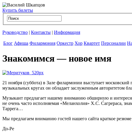
Купить билеты
Руководство
|
Контакты
|
Информация
Блог
Афиша
Филармония
Оркестр
Хор
Квартет
Персоналии
На
Знакомимся — новое имя
21 ноября (суббота) в Зале филармонии выступает московский
музыкальных кругах он обладает заслуженным авторитетом бла
Музыкант предлагает нашему вниманию обширную и интересну
не очень часто исполняемая «Меланхолия» Х.С. Сагрераса, зна
Таррега…
Мы предлагаем вниманию гостей нашего сайта краткое резюме ар
До-Ре