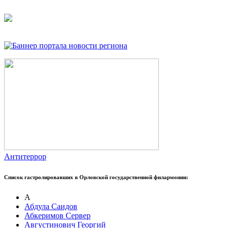
Антитеррор
Список гастролировавших в Орловской государственной филармонии:
А
Абдула Саидов
Абкеримов Сервер
Августинович Георгий