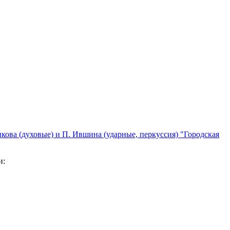
кова (духовые) и П. Ившина (ударные, перкуссия) "Городская
и: