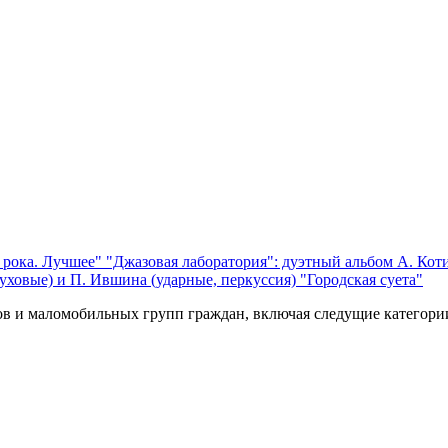
 рока. Лучшее"
"Джазовая лаборатория": дуэтный альбом А. Коти
уховые) и П. Ившина (ударные, перкуссия) "Городская суета"
ов и маломобильных групп граждан, включая следущие категори