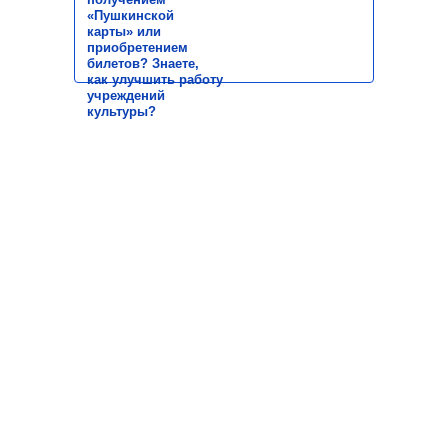
«Пушкинской
карты» или
приобретением
билетов? Знаете,
как улучшить работу
учреждений
культуры?