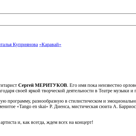
талья Куприянова
«Каравай»
 гитарист
Сергей МЕРИТУКОВ
. Его имя пока неизвестно орло
годаря своей яркой творческой деятельности в Театре музыки и
ю программу, разнообразную в стилистическом и эмоциональн
менитое «Tango en skai» Р. Диенса, мистическая сюита А. Барри
тиста и, как всегда, ждем всех на концерт!