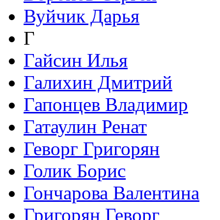
Вуйчик Дарья
Г
Гайсин Илья
Галихин Дмитрий
Гапонцев Владимир
Гатаулин Ренат
Геворг Григорян
Голик Борис
Гончарова Валентина
Григорян Геворг