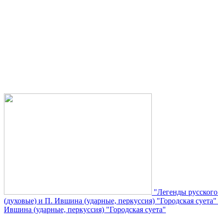
"Легенды русского
(духовые) и П. Ившина (ударные, перкуссия) "Городская суета
Ившина (ударные, перкуссия) "Городская суета"