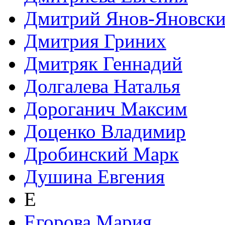
Дмитрий Янов-Яновск
Дмитрия Гриних
Дмитряк Геннадий
Долгалева Наталья
Дороганич Максим
Доценко Владимир
Дробинский Марк
Душина Евгения
Е
Егорова Мария