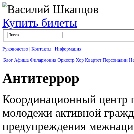
Купить билеты
Руководство
|
Контакты
|
Информация
Блог
Афиша
Филармония
Оркестр
Хор
Квартет
Персоналии
На
Антитеррор
Координационный центр 
молодежи активной гражд
предупреждения межнаци