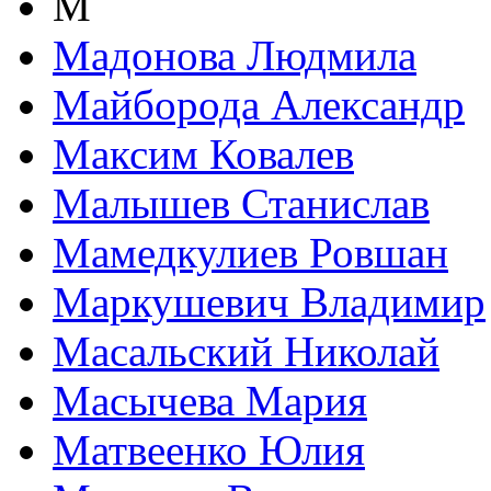
М
Мадонова Людмила
Майборода Александр
Максим Ковалев
Малышев Станислав
Мамедкулиев Ровшан
Маркушевич Владимир
Масальский Николай
Масычева Мария
Матвеенко Юлия