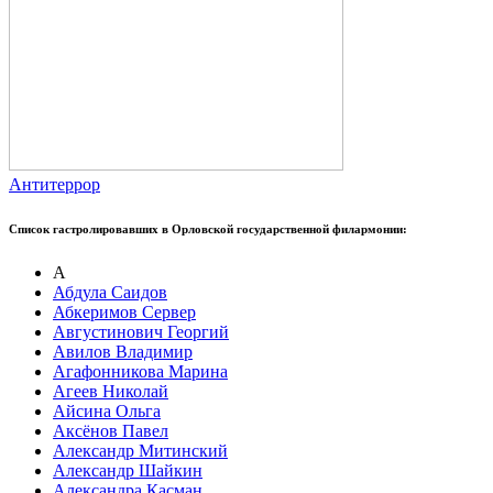
Антитеррор
Список гастролировавших в Орловской государственной филармонии:
А
Абдула Саидов
Абкеримов Сервер
Августинович Георгий
Авилов Владимир
Агафонникова Марина
Агеев Николай
Айсина Ольга
Аксёнов Павел
Александр Митинский
Александр Шайкин
Александра Касман