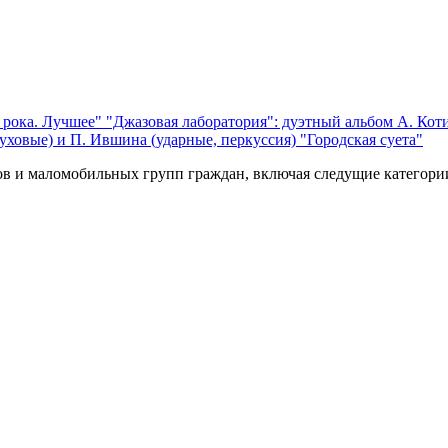
 рока. Лучшее"
"Джазовая лаборатория": дуэтный альбом А. Коти
уховые) и П. Ившина (ударные, перкуссия) "Городская суета"
ов и маломобильных групп граждан, включая следущие категори