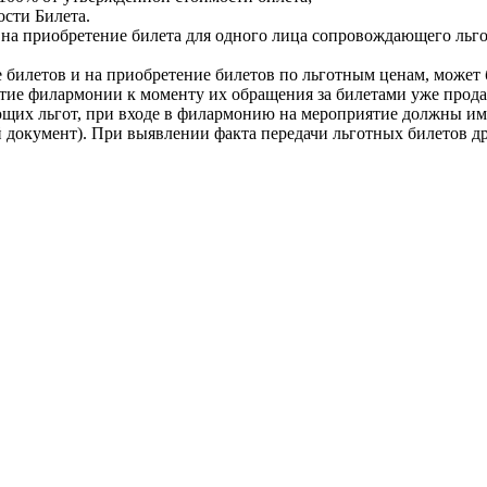
сти Билета.
о на приобретение билета для одного лица сопровождающего льг
билетов и на приобретение билетов по льготным ценам, может бы
ятие филармонии к моменту их обращения за билетами уже прод
ующих льгот, при входе в филармонию на мероприятие должны и
 документ). При выявлении факта передачи льготных билетов д