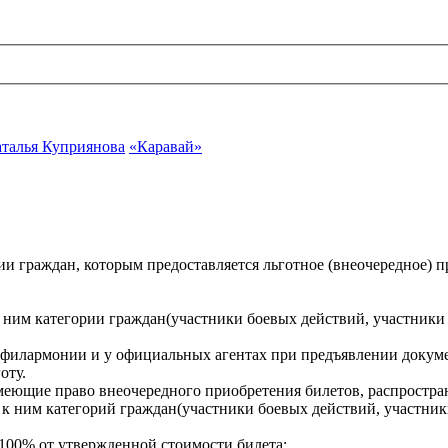
талья Куприянова
«Каравай»
ии граждан, которым предоставляется льготное (внеочередное) п
ним категории граждан(участники боевых действий, участники 
е филармонии и у официальных агентах при предъявлении докуме
оту.
меющие право внеочередного приобретения билетов, распростра
 ним категорий граждан(участники боевых действий, участники
 100% от утвержденной стоимости билета;