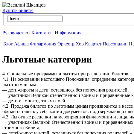
Купить билеты
Руководство
|
Контакты
|
Информация
Блог
Афиша
Филармония
Оркестр
Хор
Квартет
Персоналии
На
Льготные категории
4. Социальные программы и льготы при реализации билетов
4.1. На основании настоящего Положения, определены категор
льготным ценам:
— дети-сироты и дети, оставшиеся без попечения родителей;
— участники Великой отечественной войны и приравненные к 
— дети из многодетных семей.
4.2. Продажа билетов по льготным ценам производится в касс
обязан оставить у себя копии документов, подтверждающих льг
4.3. Льготные расценки на мероприятия филармонии и лица, и
— участниках Великой Отечественной войны и приравненных к
стоимости Билета;
— детей-сирот и детей, оставшихся без попечения родителей –