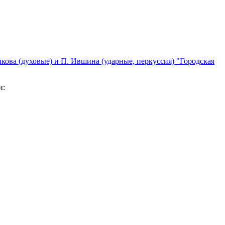
кова (духовые) и П. Ившина (ударные, перкуссия) "Городская
и: