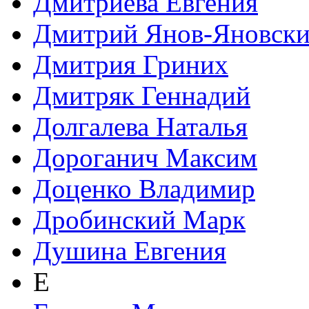
Дмитриева Евгения
Дмитрий Янов-Яновск
Дмитрия Гриних
Дмитряк Геннадий
Долгалева Наталья
Дороганич Максим
Доценко Владимир
Дробинский Марк
Душина Евгения
Е