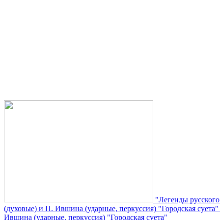
"Легенды русского
(духовые) и П. Ившина (ударные, перкуссия) "Городская суета
Ившина (ударные, перкуссия) "Городская суета"