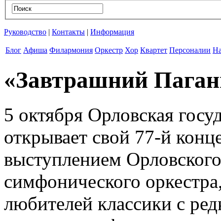
Руководство
|
Контакты
|
Информация
Блог
Афиша
Филармония
Оркестр
Хор
Квартет
Персоналии
На
«Завтрашний Паган
5 октября Орловская госу
открывает свой 77-й конц
выступлением Орловского
симфонического оркестра
любителей классики с ре