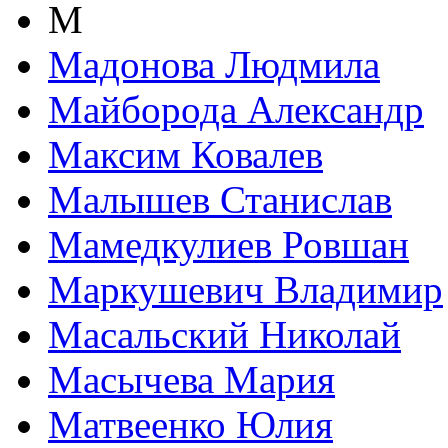
М
Мадонова Людмила
Майборода Александр
Максим Ковалев
Малышев Станислав
Мамедкулиев Ровшан
Маркушевич Владимир
Масальский Николай
Масычева Мария
Матвеенко Юлия