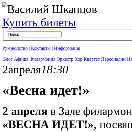
Купить билеты
Руководство
|
Контакты
|
Информация
Блог
Афиша
Филармония
Оркестр
Хор
Квартет
Персоналии
На
2
апреля
18:30
«Весна идет!»
2 апреля
в Зале филармон
«ВЕСНА ИДЕТ!»
, посвя