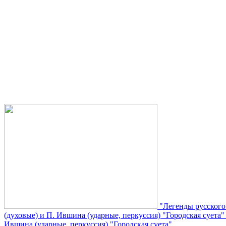
"Легенды русского
(духовые) и П. Ившина (ударные, перкуссия) "Городская суета
Ившина (ударные, перкуссия) "Городская суета"