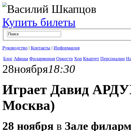
Купить билеты
Руководство
|
Контакты
|
Информация
Блог
Афиша
Филармония
Оркестр
Хор
Квартет
Персоналии
На
28
ноября
18:30
Играет Давид АРДУ
Москва)
28 ноября
в
Зале филар