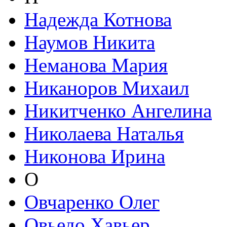
Надежда Котнова
Наумов Никита
Неманова Мария
Никаноров Михаил
Никитченко Ангелина
Николаева Наталья
Никонова Ирина
О
Овчаренко Олег
Овьедо Хавьер