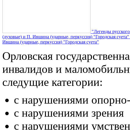
"Легенды русского
(духовые) и П. Ившина (ударные, перкуссия) "Городская суета
Ившина (ударные, перкуссия) "Городская суета"
Орловская государственн
инвалидов и маломобильн
следущие категории:
с нарушениями опорно-
с нарушениями зрения
с нарушениями умствен