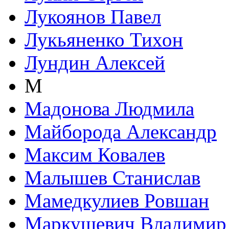
Лукоянов Павел
Лукьяненко Тихон
Лундин Алексей
М
Мадонова Людмила
Майборода Александр
Максим Ковалев
Малышев Станислав
Мамедкулиев Ровшан
Маркушевич Владимир