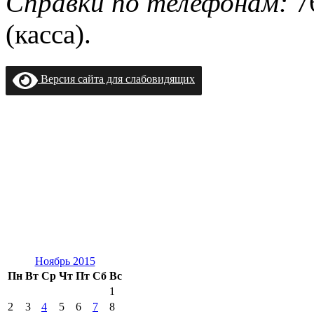
Справки по телефонам:
76
(касса).
Версия сайта для слабовидящих
Ноябрь 2015
Пн
Вт
Ср
Чт
Пт
Сб
Вс
1
2
3
4
5
6
7
8