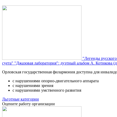
"Легенды русского
суета"
"Джазовая лаборатория": дуэтный альбом А. Котикова (д
Орловская государственная филармония доступна для инвалид
с нарушениями опорно-двигательного аппарата
с нарушениями зрения
с нарушениями умственного развития
Льготные категории
Оцените работу организации