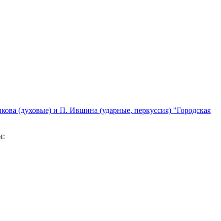
кова (духовые) и П. Ившина (ударные, перкуссия) "Городская
и: