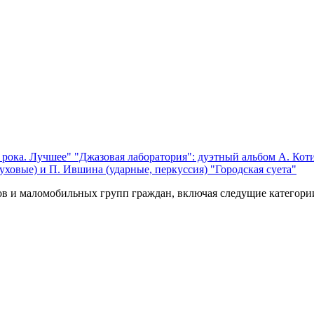
 рока. Лучшее"
"Джазовая лаборатория": дуэтный альбом А. Коти
уховые) и П. Ившина (ударные, перкуссия) "Городская суета"
ов и маломобильных групп граждан, включая следущие категори