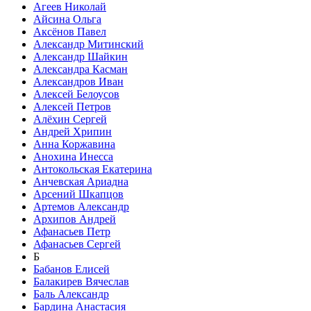
Агеев Николай
Айсина Ольга
Аксёнов Павел
Александр Митинский
Александр Шайкин
Александра Касман
Александров Иван
Алексей Белоусов
Алексей Петров
Алёхин Сергей
Андрей Хрипин
Анна Коржавина
Анохина Инесса
Антокольская Екатерина
Анчевская Ариадна
Арсений Шкапцов
Артемов Александр
Архипов Андрей
Афанасьев Петр
Афанасьев Сергей
Б
Бабанов Елисей
Балакирев Вячеслав
Баль Александр
Бардина Анастасия