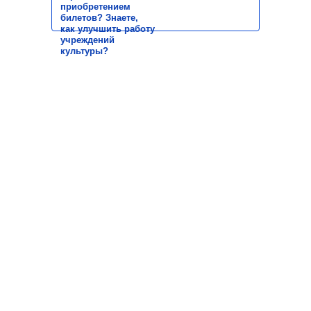
приобретением
билетов? Знаете,
как улучшить работу
учреждений
культуры?