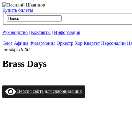
Купить билеты
Руководство
|
Контакты
|
Информация
Блог
Афиша
Филармония
Оркестр
Хор
Квартет
Персоналии
На
5
ноября
19:00
Brass Days
Версия сайта для слабовидящих