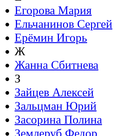
Егорова Мария
Ельчанинов Сергей
Ерёмин Игорь
Ж
Жанна Сбитнева
З
Зайцев Алексей
Зальцман Юрий
Засорина Полина
Землеруб Федор