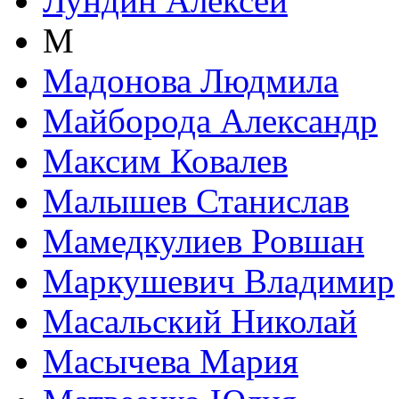
Лундин Алексей
М
Мадонова Людмила
Майборода Александр
Максим Ковалев
Малышев Станислав
Мамедкулиев Ровшан
Маркушевич Владимир
Масальский Николай
Масычева Мария