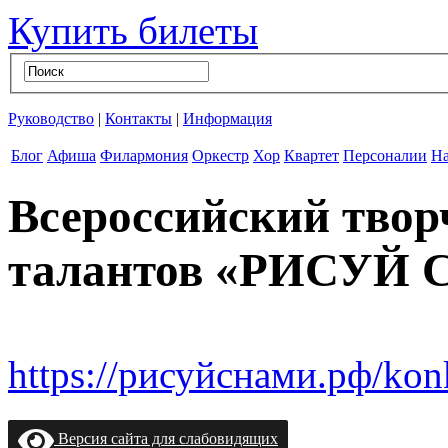
Купить билеты
Руководство
|
Контакты
|
Информация
Блог
Афиша
Филармония
Оркестр
Хор
Квартет
Персоналии
На
Всероссийский твор
талантов «РИСУЙ
https://рисуйснами.рф/konk
Версия сайта для слабовидящих