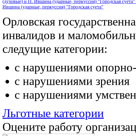
(духовые) и П. Ившина (ударные, перкуссия) "Городская суета
Ившина (ударные, перкуссия) "Городская суета"
Орловская государственн
инвалидов и маломобильн
следущие категории:
с нарушениями опорно-
с нарушениями зрения
с нарушениями умствен
Льготные категории
Оцените работу организа