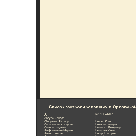
Список гастролировавших в Орловско
А
Вуйчик Дарья
Г
Абдула Саидов
Абкеримов Сервер
Гайсин Илья
Августинович Георгий
Галихин Дмитрий
Авилов Владимир
Гапонцев Владимир
Агафонникова Марина
Гатаулин Ренат
Агеев Николай
Геворг Григорян