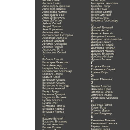
Айсина Ольга
Голик Борис
Аксёнов Павел
Гончарова Валентина
Александр Митинский
Григорян Геворг
Александр Шайкин
Гринёв Роман
Александра Касман
Гриненко Сергей
Александров Иван
Гриних Дмитрий
Алексей Белоусов
Гришина Анна
Алексей Петров
Гришкина Александра
Алёхин Сергей
Д
Андрей Хрипин
Данской Григорий
Анна Коржавина
Дашкин Антон
Анохина Инесса
Денисов Алексей
Антокольская Екатерина
Дмитриева Евгения
Анчевская Ариадна
Дмитрий Янов-Яновский
Арсений Шкапцов
Дмитрия Гриних
Артемов Александр
Дмитряк Геннадий
Архипов Андрей
Долгалева Наталья
Афанасьев Петр
Дороганич Максим
Афанасьев Сергей
Доценко Владимир
Б
Дробинский Марк
Бабанов Елисей
Душина Евгения
Балакирев Вячеслав
Е
Баль Александр
Егорова Мария
Бардина Анастасия
Ельчанинов Сергей
Барклянский Александр
Ерёмин Игорь
Бачевич Степан
Ж
Башмет Юрий
Жанна Сбитнева
Беленькая Оксана
З
Беленькая Оксана
Белогуров Александр
Зайцев Алексей
Белоусов Алексей
Зальцман Юрий
Беркут Артур
Засорина Полина
Берлизов Дмитрий
Землеруб Федор
Богданова Наталья
Золотухина Светлана
Бублик Алексей
И
Бугаев Олег
Иванкова Галина
Булгакова Полина
Ившин Петр
Бунакова Лариса
Ионкина Дарья
Бунакова Лариса
Исаев Владимир
В
К
Варавко Евгений
Калиничев Михаил
Васильев Владимир
Калиничева Наталья
Васина Ангелина
Карпий Виктор
Васина Полина
Карплюк Дарья