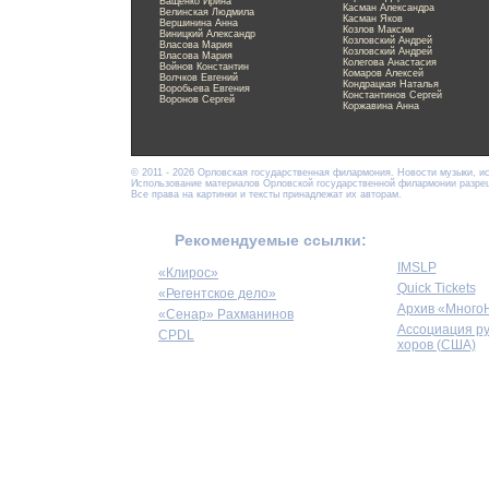
Ващенко Ирина
Касман Александра
Велинская Людмила
Касман Яков
Вершинина Анна
Козлов Максим
Виницкий Александр
Козловский Андрей
Власова Мария
Козловский Андрей
Власова Мария
Колегова Анастасия
Войнов Константин
Комаров Алексей
Волчков Евгений
Кондрацкая Наталья
Воробьева Евгения
Константинов Сергей
Воронов Сергей
Коржавина Анна
© 2011 - 2026 Орловская государственная филармония. Новости музыки, и
Использование материалов Орловской государственной филармонии разреше
Все права на картинки и тексты принадлежат их авторам.
Рекомендуемые ссылки:
IMSLP
«Клирос»
Quick Tickets
«Регентское дело»
Архив «Много
«Сенар» Рахманинов
Ассоциация р
CPDL
хоров (США)