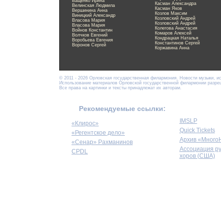
Ващенко Ирина
Касман Александра
Велинская Людмила
Касман Яков
Вершинина Анна
Козлов Максим
Виницкий Александр
Козловский Андрей
Власова Мария
Козловский Андрей
Власова Мария
Колегова Анастасия
Войнов Константин
Комаров Алексей
Волчков Евгений
Кондрацкая Наталья
Воробьева Евгения
Константинов Сергей
Воронов Сергей
Коржавина Анна
© 2011 - 2026 Орловская государственная филармония. Новости музыки, и
Использование материалов Орловской государственной филармонии разреше
Все права на картинки и тексты принадлежат их авторам.
Рекомендуемые ссылки:
IMSLP
«Клирос»
Quick Tickets
«Регентское дело»
Архив «Много
«Сенар» Рахманинов
Ассоциация р
CPDL
хоров (США)