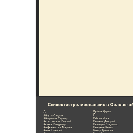
Список гастролировавших в Орловско
А
Вуйчик Дарья
Г
Абдула Саидов
Абкеримов Сервер
Гайсин Илья
Августинович Георгий
Галихин Дмитрий
Авилов Владимир
Гапонцев Владимир
Агафонникова Марина
Гатаулин Ренат
Агеев Николай
Геворг Григорян