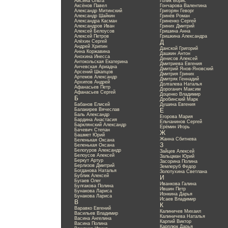
Айсина Ольга
Голик Борис
Аксёнов Павел
Гончарова Валентина
Александр Митинский
Григорян Геворг
Александр Шайкин
Гринёв Роман
Александра Касман
Гриненко Сергей
Александров Иван
Гриних Дмитрий
Алексей Белоусов
Гришина Анна
Алексей Петров
Гришкина Александра
Алёхин Сергей
Д
Андрей Хрипин
Данской Григорий
Анна Коржавина
Дашкин Антон
Анохина Инесса
Денисов Алексей
Антокольская Екатерина
Дмитриева Евгения
Анчевская Ариадна
Дмитрий Янов-Яновский
Арсений Шкапцов
Дмитрия Гриних
Артемов Александр
Дмитряк Геннадий
Архипов Андрей
Долгалева Наталья
Афанасьев Петр
Дороганич Максим
Афанасьев Сергей
Доценко Владимир
Б
Дробинский Марк
Бабанов Елисей
Душина Евгения
Балакирев Вячеслав
Е
Баль Александр
Егорова Мария
Бардина Анастасия
Ельчанинов Сергей
Барклянский Александр
Ерёмин Игорь
Бачевич Степан
Ж
Башмет Юрий
Жанна Сбитнева
Беленькая Оксана
З
Беленькая Оксана
Белогуров Александр
Зайцев Алексей
Белоусов Алексей
Зальцман Юрий
Беркут Артур
Засорина Полина
Берлизов Дмитрий
Землеруб Федор
Богданова Наталья
Золотухина Светлана
Бублик Алексей
И
Бугаев Олег
Иванкова Галина
Булгакова Полина
Ившин Петр
Бунакова Лариса
Ионкина Дарья
Бунакова Лариса
Исаев Владимир
В
К
Варавко Евгений
Калиничев Михаил
Васильев Владимир
Калиничева Наталья
Васина Ангелина
Карпий Виктор
Васина Полина
Карплюк Дарья