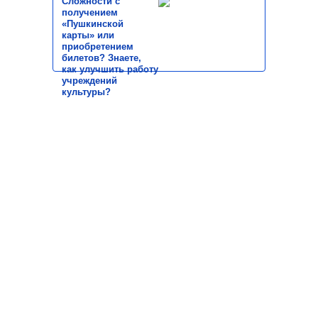
Сложности с
получением
«Пушкинской
карты» или
приобретением
билетов? Знаете,
как улучшить работу
учреждений
культуры?