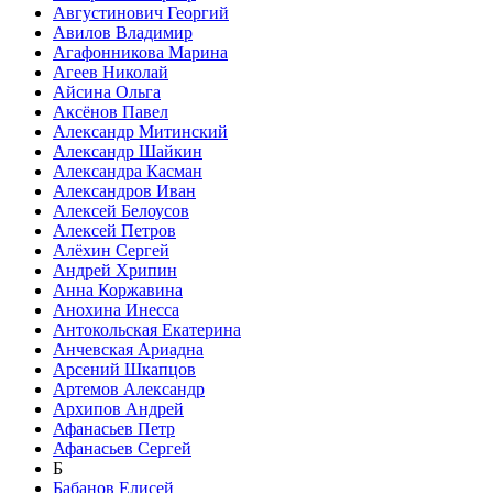
Августинович Георгий
Авилов Владимир
Агафонникова Марина
Агеев Николай
Айсина Ольга
Аксёнов Павел
Александр Митинский
Александр Шайкин
Александра Касман
Александров Иван
Алексей Белоусов
Алексей Петров
Алёхин Сергей
Андрей Хрипин
Анна Коржавина
Анохина Инесса
Антокольская Екатерина
Анчевская Ариадна
Арсений Шкапцов
Артемов Александр
Архипов Андрей
Афанасьев Петр
Афанасьев Сергей
Б
Бабанов Елисей