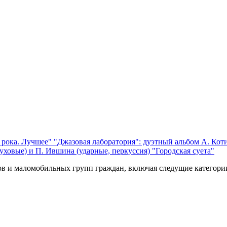
 рока. Лучшее"
"Джазовая лаборатория": дуэтный альбом А. Коти
уховые) и П. Ившина (ударные, перкуссия) "Городская суета"
ов и маломобильных групп граждан, включая следущие категори