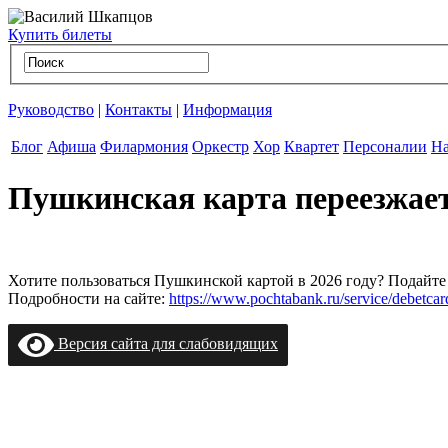
Купить билеты
Руководство
|
Контакты
|
Информация
Блог
Афиша
Филармония
Оркестр
Хор
Квартет
Персоналии
На
Пушкинская карта переезжае
Хотите пользоваться Пушкинской картой в 2026 году? Подайте 
Подробности на сайте:
https://www.pochtabank.ru/service/debetca
Версия сайта для слабовидящих