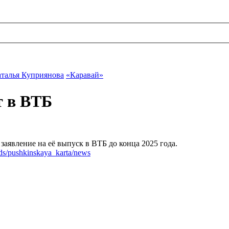
талья Куприянова
«Каравай»
т в ВТБ
заявление на её выпуск в ВТБ до конца 2025 года.
rds/pushkinskaya_karta/news