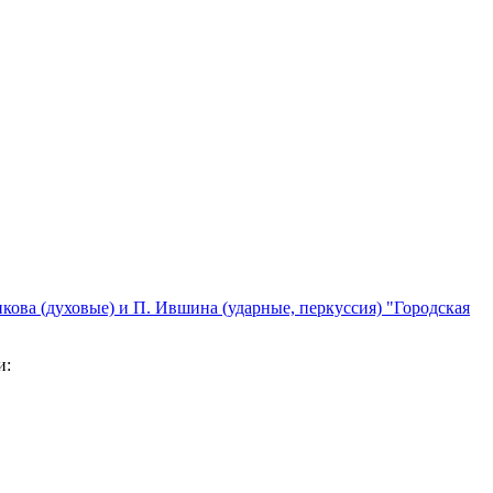
кова (духовые) и П. Ившина (ударные, перкуссия) "Городская
и: