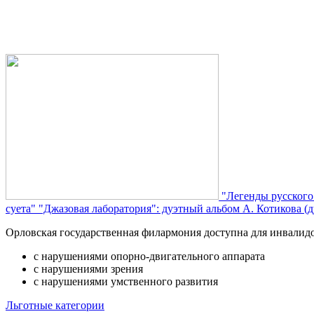
"Легенды русского
суета"
"Джазовая лаборатория": дуэтный альбом А. Котикова (д
Орловская государственная филармония доступна для инвалид
с нарушениями опорно-двигательного аппарата
с нарушениями зрения
с нарушениями умственного развития
Льготные категории