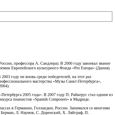
ссии, профессора А. Сандлера). В 2000 году завоевал звание
ремии Европейского культурного Фонда «Pro Europa» (Дания).
003 году он вновь среди победителей, на этот раз
рофессионального мастерства «Музы Санкт-Петербурга»,
2004).
етербурга 2005 года». В 2007 году П. Райкерус стал одним из
нкурса пианистов «Spanish Composers» в Мадриде.
ассах в Германии, Голландии, России. Занимался со многими
Берман, Л. Наумов, С. Доренский, Х. Ляйграф, П.