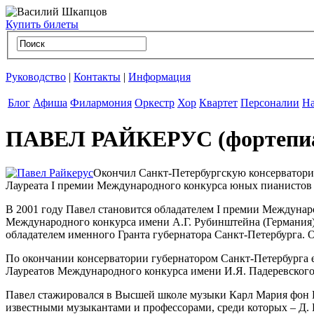
Купить билеты
Руководство
|
Контакты
|
Информация
Блог
Афиша
Филармония
Оркестр
Хор
Квартет
Персоналии
На
ПАВЕЛ РАЙКЕРУС (фортепиано
Окончил Санкт-Петербургскую консерваторию 
Лауреата I премии Международного конкурса юных пианистов и
В 2001 году Павел становится обладателем I премии Междунаро
Международного конкурса имени А.Г. Рубинштейна (Германия)
обладателем именного Гранта губернатора Санкт-Петербурга. О
По окончании консерватории губернатором Санкт-Петербурга е
Лауреатов Международного конкурса имени И.Я. Падеревского.
Павел стажировался в Высшей школе музыки Карл Мария фон В
известными музыкантами и профессорами, среди которых – Д. Б