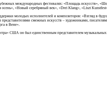
рубежных международных фестивалях: «Площадь искусств», «Шос
нь», «Новый серебряный век», «Drei Klang», «Liszt Kunstfest» (
держки молодых исполнителей и композиторов: «Взгляд в будущ
и представителями смежных искусств – художниками, писателя
га в Вене».
ентра» США он был единственным представителем музыкальных