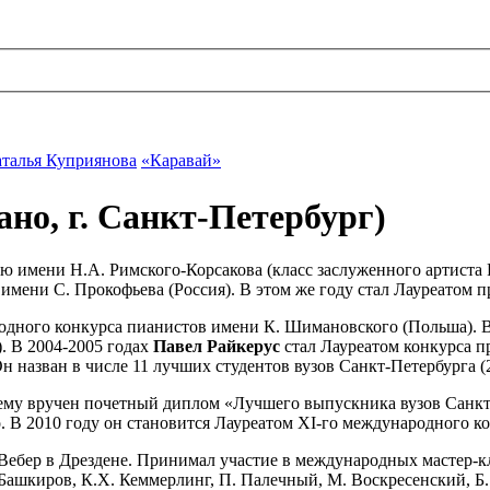
талья Куприянова
«Каравай»
, г. Санкт-Петербург)
имени Н.А. Римского-Корсакова (класс заслуженного артиста Ро
мени С. Прокофьева (Россия). В этом же году стал Лауреатом п
дного конкурса пианистов имени К. Шимановского (Польша). В 2
. В 2004-2005 годах
Павел Райкерус
стал Лауреатом конкурса п
н назван в числе 11 лучших студентов вузов Санкт-Петербурга (
му вручен почетный диплом «Лучшего выпускника вузов Санкт-П
 В 2010 году он становится Лауреатом XI-го международного ко
ебер в Дрездене. Принимал участие в международных мастер-кл
ашкиров, К.Х. Кеммерлинг, П. Палечный, М. Воскресенский, Б. 