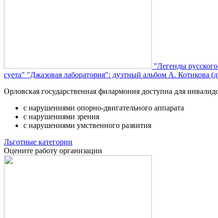
"Легенды русского
суета"
"Джазовая лаборатория": дуэтный альбом А. Котикова (д
Орловская государственная филармония доступна для инвалид
с нарушениями опорно-двигательного аппарата
с нарушениями зрения
с нарушениями умственного развития
Льготные категории
Оцените работу организации