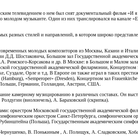
ргским телевидением о нем был снят документальный фильм «И я
о молодом музыканте. Один из них транслировался на канале «Eu
мых разных стилей и направлений, в котором широко представл
современных молодых композиторов из Москвы, Казани и Италии
и Д.Д. Шостаковича, Большом зал Государственной академическ
А. Римского-Корсакова и др. В Москве: в Большом и Малом зал
ской государственной академической филармонии, Концертном з
е, Суздале, Орле и т.д. В Европе он также играл в таких престиж
 (Hamburg), «Semperoper» (Dresden), Концертном зал Frauenkirche 
 Польши, Германии, Голландии, Австрии, США.
мание камерному музицированию в различных составах. Он выст
 Ролдугин (виолончель), А. Бараховский (скрипка).
ами: оркестром Московской государственной академической фи
симфоническим оркестром Санкт-Петербурга, симфоническим ор
.Рубинштейна (Польша), Государственным академическим симф
 Чернушенко, В. Понькиным , А. Полищук, А. Сладковским, Хоба