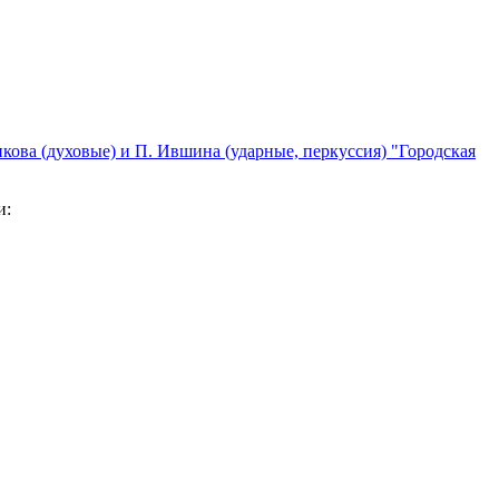
кова (духовые) и П. Ившина (ударные, перкуссия) "Городская
и: