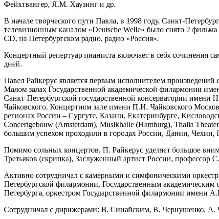
Фейхтвангер, Я.М. Хаузинг и др.
В начале творческого пути Павла, в 1998 году, Санкт-Петербу
телевизионным каналом «Deutsche Welle» было снято 2 фильма 
CD, на Петербургском радио, радио «Россия».
Концертный репертуар пианиста включает в себя сочинения са
дней.
Павел Райкерус является первым исполнителем произведений 
Малом залах Государственной академической филармонии имен
Санкт-Петербургской государственной консерватории имени Н.
Чайковского, Концертном зале имени П.И. Чайковского Москов
регионах России – Сургуте, Казани, Екатеринбурге, Кисловодск
Concertgebouw (Amsterdam), Musikhalle (Hamburg), Thalia Theater
большим успехом проходили в городах России, Дании, Чехии,
Помимо сольных концертов, П. Райкерус уделяет большое вни
Третьяков (скрипка), Заслуженный артист России, профессор С.
Активно сотрудничал с камерными и симфоническими оркестр
Петербургской филармонии, Государственным академическим 
Петербурга, оркестром Государственной филармонии имени А
Сотрудничал с дирижерами: В. Синайским, В. Чернушенко, А.