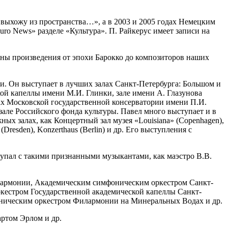
 выхожу из пространства…», а в 2003 и 2005 годах Немецким
ro News» разделе «Культура». П. Райкерус имеет записи на
ены произведения от эпохи Барокко до композиторов наших
. Он выступает в лучших залах Санкт-Петербурга: Большом и
ой капеллы имени М.И. Глинки, зале имени А. Глазунова
ах Московской государственной консерватории имени П.И.
але Российского фонда культуры. Павел много выступает и в
ных залах, как Концертный зал музея «Louisiana» (Copenhagen),
(Dresden), Konzerthaus (Berlin) и др. Его выступления с
упал с такими признанными музыкантами, как маэстро В.В.
лармонии, Академическим симфоническим оркестром Санкт-
кестром Государственной академической капеллы Санкт-
оническим оркестром Филармонии на Минеральных Водах и др.
ртом Эрлом и др.