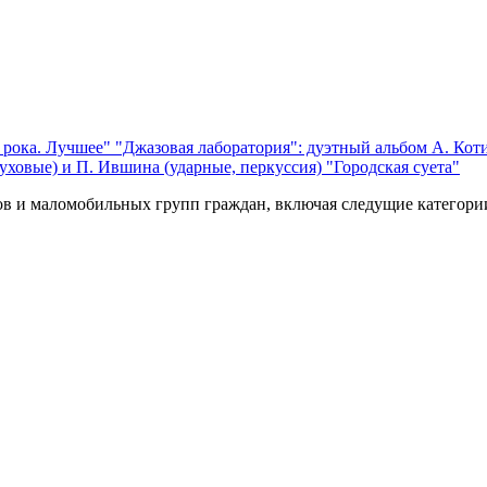
 рока. Лучшее"
"Джазовая лаборатория": дуэтный альбом А. Коти
уховые) и П. Ившина (ударные, перкуссия) "Городская суета"
ов и маломобильных групп граждан, включая следущие категори