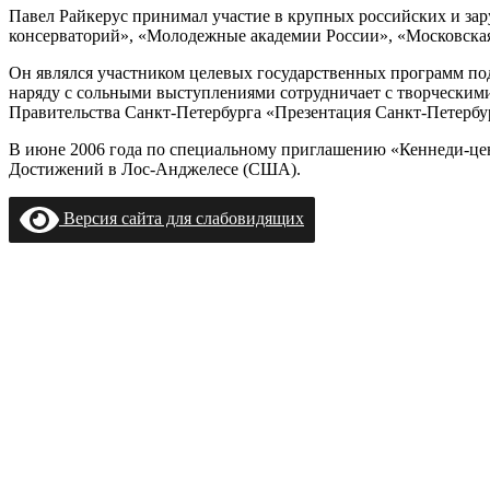
Павел Райкерус принимал участие в крупных российских и за
консерваторий», «Молодежные академии России», «Московская осе
Он являлся участником целевых государственных программ под
наряду с сольными выступлениями сотрудничает с творческим
Правительства Санкт-Петербурга «Презентация Санкт-Петербур
В июне 2006 года по специальному приглашению «Кеннеди-ц
Достижений в Лос-Анджелесе (США).
Версия сайта для слабовидящих