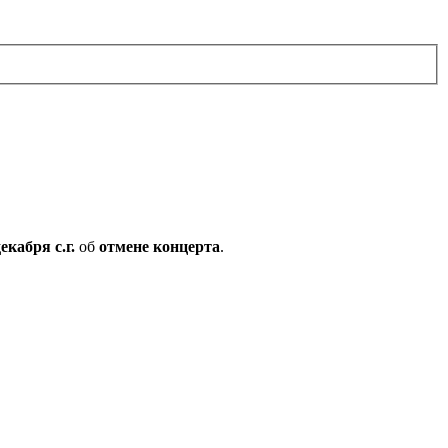
декабря с.г.
об
отмене концерта
.