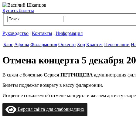
Купить билеты
Руководство
|
Контакты
|
Информация
Блог
Афиша
Филармония
Оркестр
Хор
Квартет
Персоналии
На
Отмена концерта 5 декабря 20
В связи с болезнью
Сергея ПЕТРИЩЕВА
администрация фила
Билеты подлежат возврату в кассу филармонии.
Искренне сожалеем об отмене концерта и желаем артисту скор
Версия сайта для слабовидящих