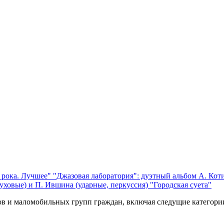
 рока. Лучшее"
"Джазовая лаборатория": дуэтный альбом А. Коти
уховые) и П. Ившина (ударные, перкуссия) "Городская суета"
ов и маломобильных групп граждан, включая следущие категори