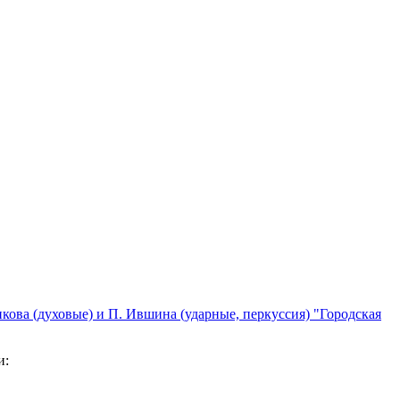
кова (духовые) и П. Ившина (ударные, перкуссия) "Городская
и: