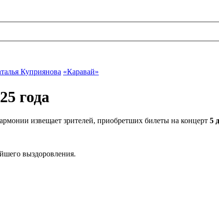
талья Куприянова
«Каравай»
25 года
рмонии извещает зрителей, приобретших билеты на концерт
5 
ейшего выздоровления.