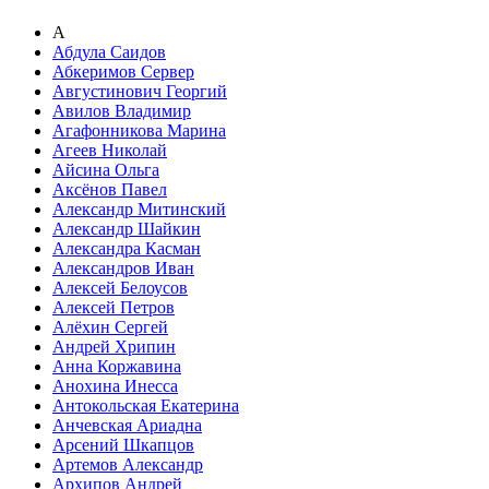
А
Абдула Саидов
Абкеримов Сервер
Августинович Георгий
Авилов Владимир
Агафонникова Марина
Агеев Николай
Айсина Ольга
Аксёнов Павел
Александр Митинский
Александр Шайкин
Александра Касман
Александров Иван
Алексей Белоусов
Алексей Петров
Алёхин Сергей
Андрей Хрипин
Анна Коржавина
Анохина Инесса
Антокольская Екатерина
Анчевская Ариадна
Арсений Шкапцов
Артемов Александр
Архипов Андрей