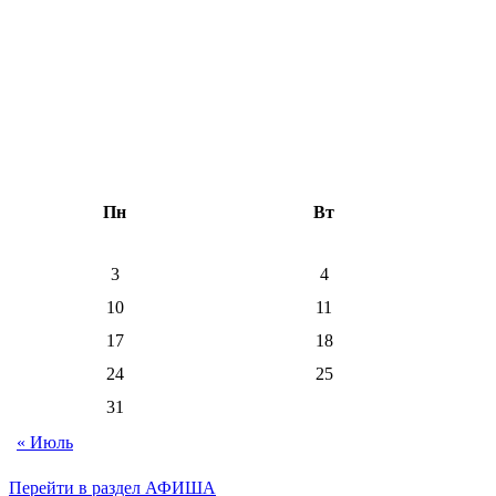
Пн
Вт
3
4
10
11
17
18
24
25
31
« Июль
Перейти в раздел АФИША