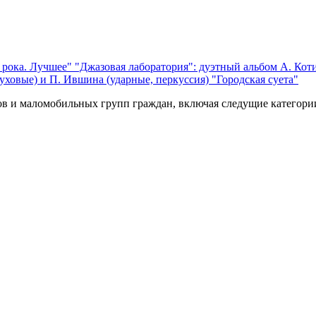
 рока. Лучшее"
"Джазовая лаборатория": дуэтный альбом А. Коти
уховые) и П. Ившина (ударные, перкуссия) "Городская суета"
ов и маломобильных групп граждан, включая следущие категори