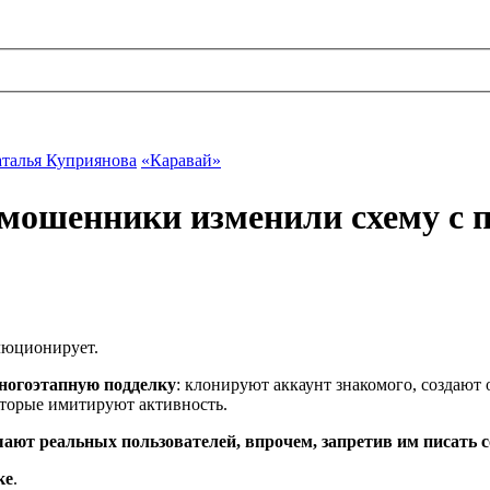
талья Куприянова
«Каравай»
мошенники изменили схему с п
люционирует.
ногоэтапную подделку
: клонируют аккаунт знакомого, создают
оторые имитируют активность.
шают реальных пользователей, впрочем, запретив им писать 
ке
.