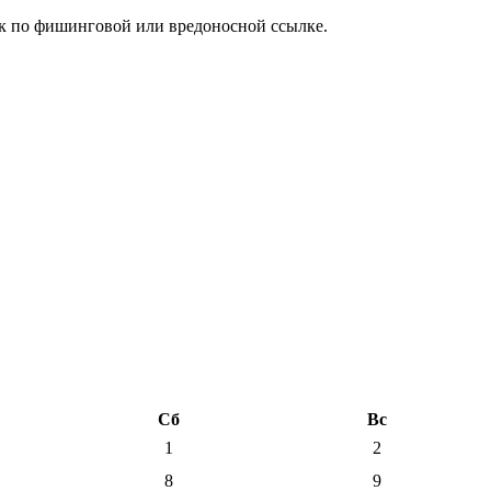
к по фишинговой или вредоносной ссылке.
Сб
Вс
1
2
8
9