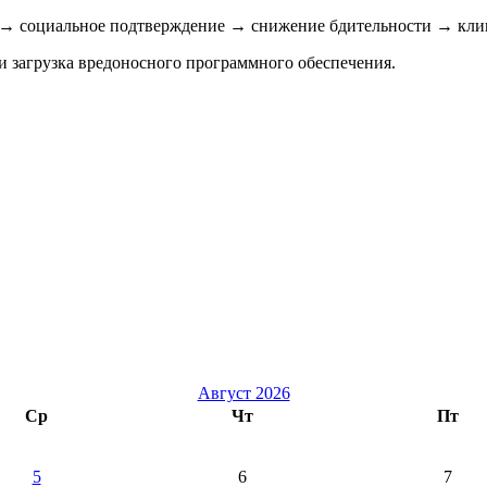
и → социальное подтверждение → снижение бдительности → кли
и загрузка вредоносного программного обеспечения.
Август 2026
Ср
Чт
Пт
5
6
7