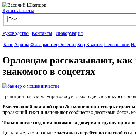
Купить билеты
Руководство
|
Контакты
|
Информация
Блог
Афиша
Филармония
Оркестр
Хор
Квартет
Персоналии
На
Орловцам рассказывают, как 
знакомого в соцсетях
Традиционная схема «проголосуй за мою дочь в конкурсе» эво
Вместо одной наивной просьбы мошенники теперь строят м
продающий текст и наполняют сообщество десятками ботов, к
Только после создания видимости доверия в группу пригла
Цель та же, что и раньше:
заставить перейти по опасной ссыл