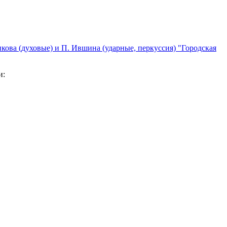
кова (духовые) и П. Ившина (ударные, перкуссия) "Городская
и: