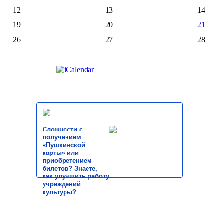
12
13
14
19
20
21
26
27
28
Сложности с
получением
«Пушкинской
карты» или
приобретением
билетов? Знаете,
как улучшить работу
учреждений
культуры?