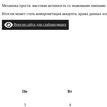
Механика проста: массовая активность со знакомыми именам
Итогом может стать компрометация аккаунта, кража данных ил
Версия сайта для слабовидящих
Пн
Вт
3
4