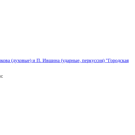
кова (духовые) и П. Ившина (ударные, перкуссия) "Городская
и: