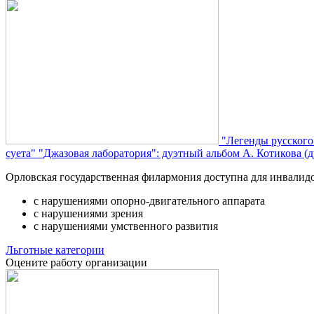
"Легенды русского
суета"
"Джазовая лаборатория": дуэтный альбом А. Котикова (д
Орловская государственная филармония доступна для инвалид
с нарушениями опорно-двигательного аппарата
с нарушениями зрения
с нарушениями умственного развития
Льготные категории
Оцените работу организации