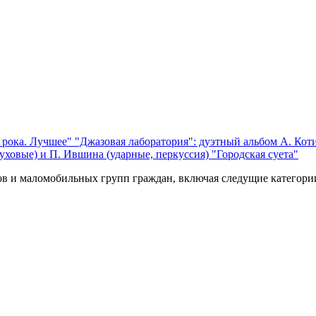
 рока. Лучшее"
"Джазовая лаборатория": дуэтный альбом А. Коти
уховые) и П. Ившина (ударные, перкуссия) "Городская суета"
ов и маломобильных групп граждан, включая следущие категори