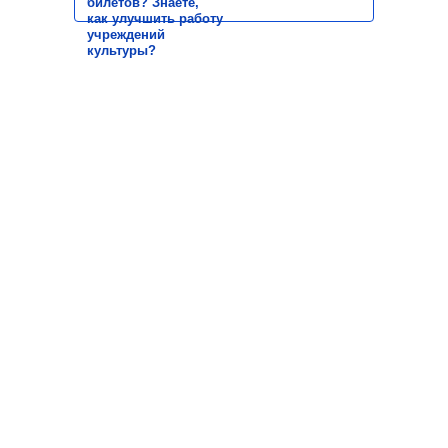
билетов? Знаете,
как улучшить работу
учреждений
культуры?