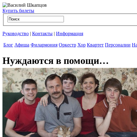
Купить билеты
Руководство
|
Контакты
|
Информация
Блог
Афиша
Филармония
Оркестр
Хор
Квартет
Персоналии
На
Нуждаются в помощи…