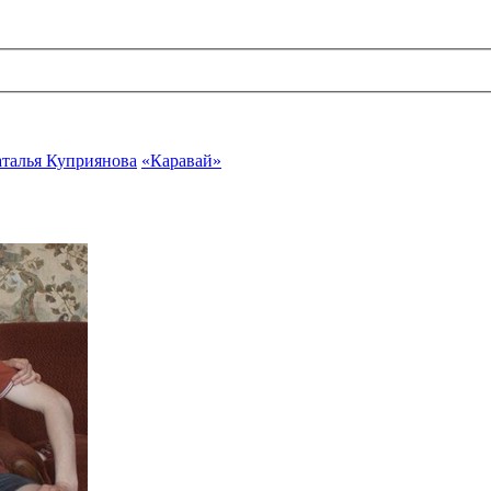
талья Куприянова
«Каравай»