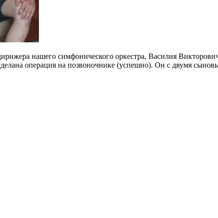
 дирижера нашего симфонического оркестра, Василия Викторович
 сделана операция на позвоночнике (успешно). Он с двумя сынов