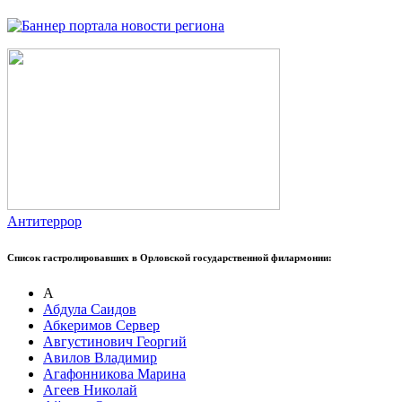
Антитеррор
Список гастролировавших в Орловской государственной филармонии:
А
Абдула Саидов
Абкеримов Сервер
Августинович Георгий
Авилов Владимир
Агафонникова Марина
Агеев Николай