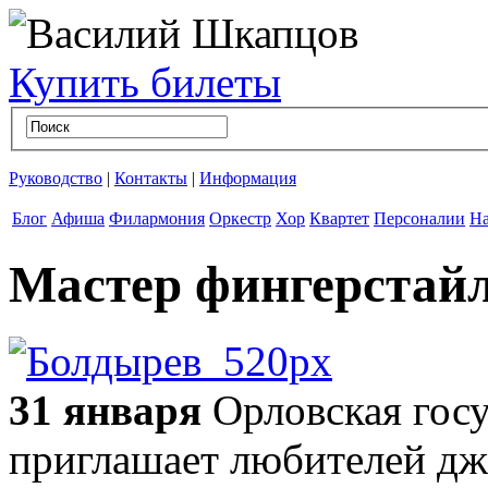
Купить билеты
Руководство
|
Контакты
|
Информация
Блог
Афиша
Филармония
Оркестр
Хор
Квартет
Персоналии
На
Мастер фингерстай
31 января
Орловская гос
приглашает любителей джа