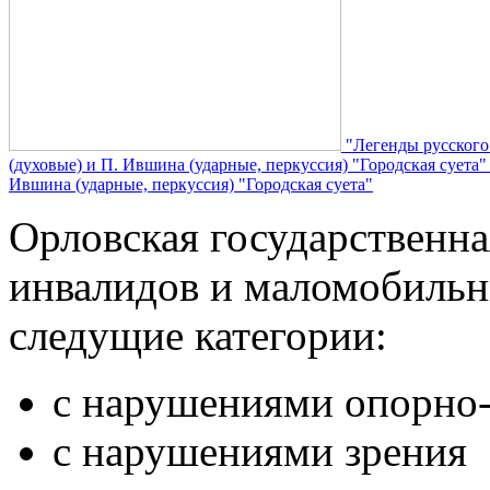
"Легенды русского
(духовые) и П. Ившина (ударные, перкуссия) "Городская суета
Ившина (ударные, перкуссия) "Городская суета"
Орловская государственн
инвалидов и маломобильн
следущие категории:
с нарушениями опорно-
с нарушениями зрения