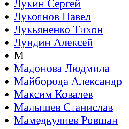
Лукин Сергей
Лукоянов Павел
Лукьяненко Тихон
Лундин Алексей
М
Мадонова Людмила
Майборода Александр
Максим Ковалев
Малышев Станислав
Мамедкулиев Ровшан