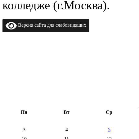
колледже (г.Москва).
Версия сайта для слабовидящих
Пн
Вт
Ср
3
4
5
10
11
12