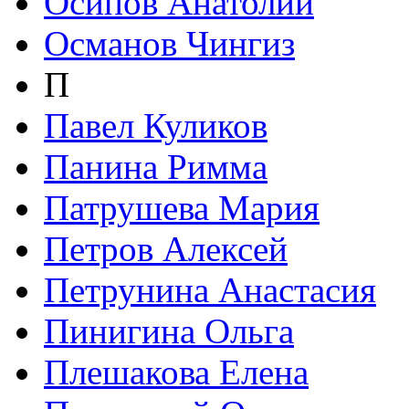
Осипов Анатолий
Османов Чингиз
П
Павел Куликов
Панина Римма
Патрушева Мария
Петров Алексей
Петрунина Анастасия
Пинигина Ольга
Плешакова Елена