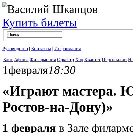
Купить билеты
Руководство
|
Контакты
|
Информация
Блог
Афиша
Филармония
Оркестр
Хор
Квартет
Персоналии
На
1
февраля
18:30
«Играют мастера. 
Ростов-на-Дону)»
1 февраля
в Зале филармо