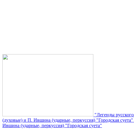
"Легенды русского
(духовые) и П. Ившина (ударные, перкуссия) "Городская суета
Ившина (ударные, перкуссия) "Городская суета"