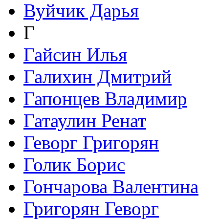
Вуйчик Дарья
Г
Гайсин Илья
Галихин Дмитрий
Гапонцев Владимир
Гатаулин Ренат
Геворг Григорян
Голик Борис
Гончарова Валентина
Григорян Геворг