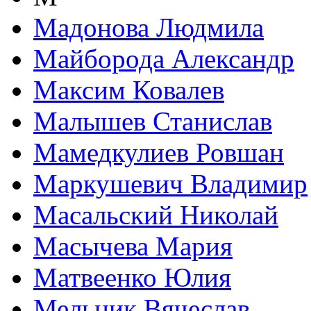
Мадонова Людмила
Майборода Александр
Максим Ковалев
Малышев Станислав
Мамедкулиев Ровшан
Маркушевич Владимир
Масальский Николай
Масычева Мария
Матвеенко Юлия
Мельник Вячеслав