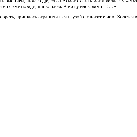
армонией, ничего другого не смог сказать моим коллегам – муз
я них уже позади, в прошлом. А вот у нас с вами – !…»
соврать, пришлось ограничиться паузой с многоточием. Хочется в