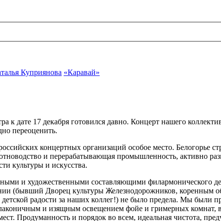
талья Куприянова
«Каравай»
а к дате 17 декабря готовился давно. Концерт нашего коллектив
дно переоценить.
 российских концертных организаций особое место. Белогорье ст
вотноводство и перерабатывающая промышленность, активно разви
сти культуры и искусства.
ьными и художественными составляющими филармонического дела 
монии (бывший Дворец культуры Железнодорожников, коренным 
то детской радости за наших коллег!) не было предела. Мы был
лаконичным и изящным освещением фойе и гримерных комнат, 
ест. Продуманность и порядок во всем, идеальная чистота, пред