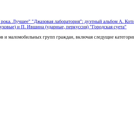
 рока. Лучшее"
"Джазовая лаборатория": дуэтный альбом А. Коти
уховые) и П. Ившина (ударные, перкуссия) "Городская суета"
ов и маломобильных групп граждан, включая следущие категори