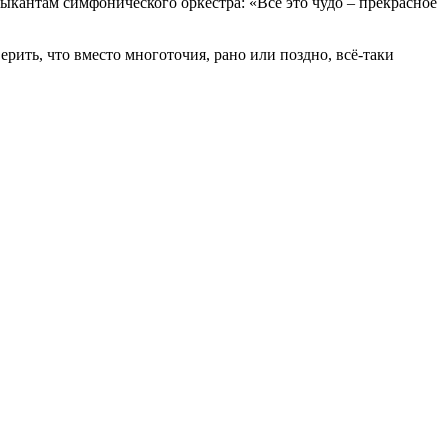
ыкантам симфонического оркестра: «Все это чудо – прекрасное
ерить, что вместо многоточия, рано или поздно, всё-таки