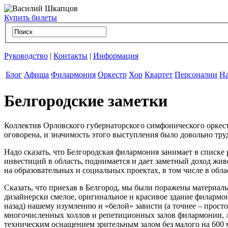
Купить билеты
Руководство
|
Контакты
|
Информация
Блог
Афиша
Филармония
Оркестр
Хор
Квартет
Персоналии
На
Белгородские заметки
Коллектив Орловского губернаторского симфонического оркестр
оговорена, и значимость этого выступления было довольно тру
Надо сказать, что Белгородская филармония занимает в списке
инвестиций в область, поднимается и дает заметный доход жи
на образовательных и социальных проектах, в том числе в обла
Сказать, что приехав в Белгород, мы были поражены материал
дизайнерски смелое, оригинальное и красивое здание филар
назад) нашему изумлению и «белой» зависти (а точнее – прос
многочисленных холлов и репетиционных залов филармонии, 
техническим оснащением зрительным залом без малого на 600 м