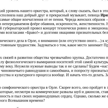
й уровень нашего оркестра, который, к слову сказать, был в эт
исполняла наш добрый друг и прекрасный музыкант, певица
Ири
самые общие впечатления от ее пения. Череда женских образов –
в непередаваемом флёре обаяния, искренности, женственности.
й губернаторский провел концерт технически ровно и эмоцион
ми возгласами «Браво!» и долгими овациями признательных бел
нического дела в Орле, о внимании (или отсутствии оного…) к ку
стоянным трудностям. Задуматься о том, какое место занимает П
х связей в развитии общества чрезвычайно хрупка. Достаточно п
силу физиологического вымирания носителей этой самой культур
му веку. Неужели нужные выводы так и не сделаны? Будем «наст
ез чиновничьего равнодушия и самообмана, и попросту признатьс
ства и культурного процесса вообще. И начать что-то делать. За
симфонического оркестра в Орле. Скорее всего, оно пройдет в 
которые, несмотря на коммерческие развалы шуб и джинсов, с
енность и пыл своих неравнодушных сердец. Однако, сколько же
енного Всевышним времени?