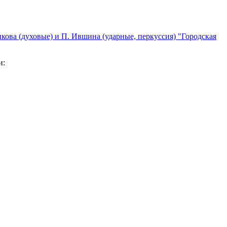
кова (духовые) и П. Ившина (ударные, перкуссия) "Городская
и: