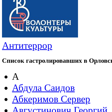
Антитеррор
Список гастролировавших в Орловс
А
Абдула Саидов
Абкеримов Сервер
Августинович Георгий