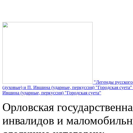
"Легенды русского
(духовые) и П. Ившина (ударные, перкуссия) "Городская суета
Ившина (ударные, перкуссия) "Городская суета"
Орловская государственн
инвалидов и маломобильн