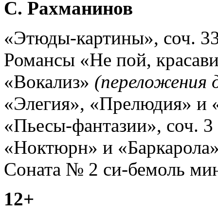
С. Рахманинов
«Этюды-картины», соч. 3
Романсы «Не пой, красави
«Вокализ»
(переложения 
«Элегия», «Прелюдия» и 
«Пьесы-фантазии», соч. 3
«Ноктюрн» и «Баркарола»,
Соната № 2 си-бемоль мин
12+