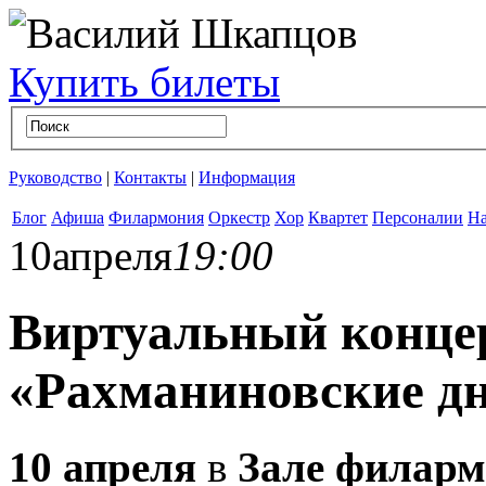
Купить билеты
Руководство
|
Контакты
|
Информация
Блог
Афиша
Филармония
Оркестр
Хор
Квартет
Персоналии
На
10
апреля
19:00
Виртуальный конце
«Рахманиновские д
10 апреля
в
Зале филар