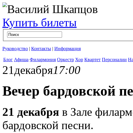
Купить билеты
Руководство
|
Контакты
|
Информация
Блог
Афиша
Филармония
Оркестр
Хор
Квартет
Персоналии
На
21
декабря
17:00
Вечер бардовской п
21 декабря
в Зале филармо
бардовской песни.