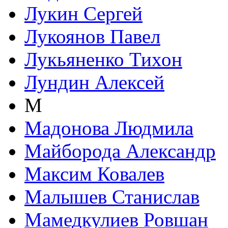
Лукин Сергей
Лукоянов Павел
Лукьяненко Тихон
Лундин Алексей
М
Мадонова Людмила
Майборода Александр
Максим Ковалев
Малышев Станислав
Мамедкулиев Ровшан