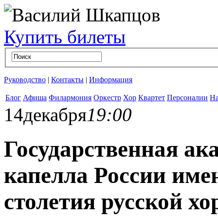
Купить билеты
Руководство
|
Контакты
|
Информация
Блог
Афиша
Филармония
Оркестр
Хор
Квартет
Персоналии
На
14
декабря
19:00
Государственная ак
капелла России име
столетия русской х