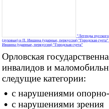
"Легенды русского
(духовые) и П. Ившина (ударные, перкуссия) "Городская суета
Ившина (ударные, перкуссия) "Городская суета"
Орловская государственн
инвалидов и маломобильн
следущие категории:
с нарушениями опорно-
с нарушениями зрения