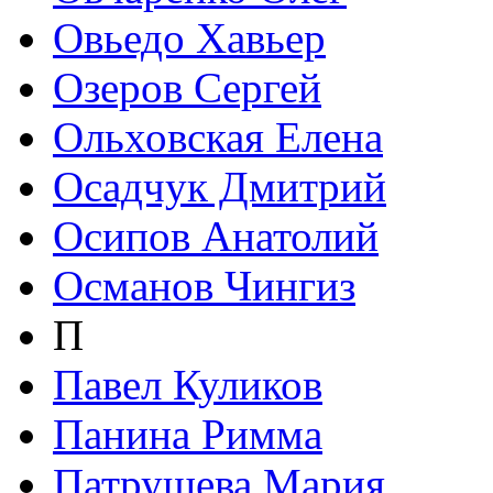
Овьедо Хавьер
Озеров Сергей
Ольховская Елена
Осадчук Дмитрий
Осипов Анатолий
Османов Чингиз
П
Павел Куликов
Панина Римма
Патрушева Мария