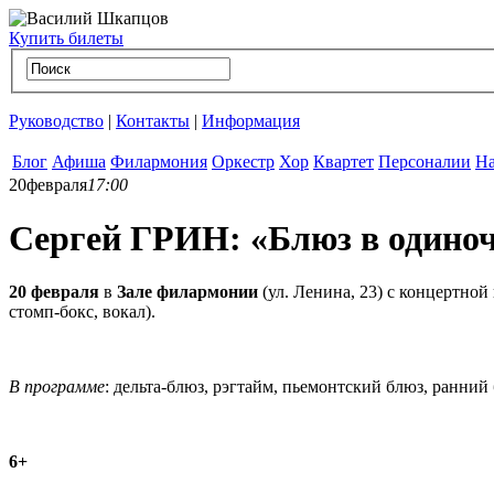
Купить билеты
Руководство
|
Контакты
|
Информация
Блог
Афиша
Филармония
Оркестр
Хор
Квартет
Персоналии
На
20
февраля
17:00
Сергей ГРИН: «Блюз в одино
20 февраля
в
Зале филармонии
(ул. Ленина, 23) с концертно
стомп-бокс, вокал).
В программе
: дельта-блюз, рэгтайм, пьемонтский блюз, ранний 
6+