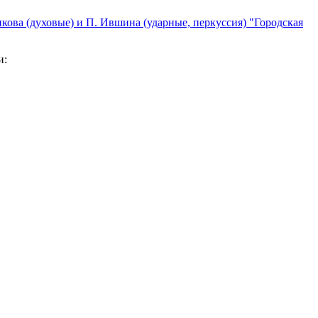
кова (духовые) и П. Ившина (ударные, перкуссия) "Городская
и: