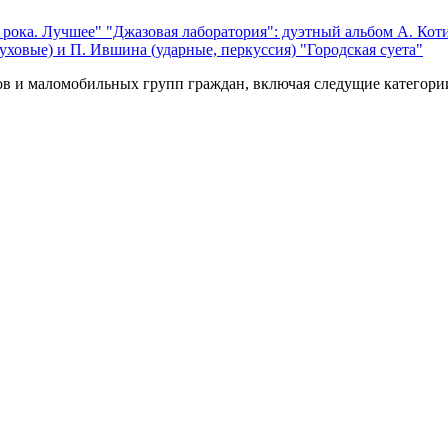
 рока. Лучшее"
"Джазовая лаборатория": дуэтный альбом А. Коти
уховые) и П. Ившина (ударные, перкуссия) "Городская суета"
ов и маломобильных групп граждан, включая следущие категори