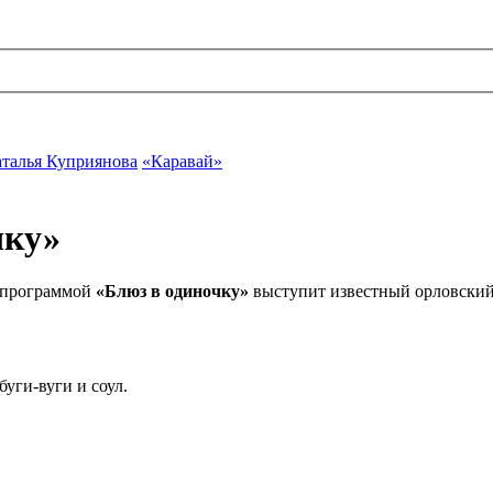
талья Куприянова
«Каравай»
чку»
й программой
«Блюз в одиночку»
выступит известный орловски
буги-вуги и соул.