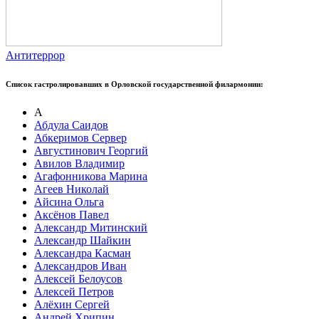
Антитеррор
Список гастролировавших в Орловской государственной филармонии:
А
Абдула Саидов
Абкеримов Сервер
Августинович Георгий
Авилов Владимир
Агафонникова Марина
Агеев Николай
Айсина Ольга
Аксёнов Павел
Александр Митинский
Александр Шайкин
Александра Касман
Александров Иван
Алексей Белоусов
Алексей Петров
Алёхин Сергей
Андрей Хрипин