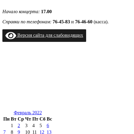
Начало концерта:
17.00
Справки по телефонам:
76-45-83
и
76-46-60
(касса).
Версия сайта для слабовидящих
Февраль 2022
Пн
Вт
Ср
Чт
Пт
Сб
Вс
1
2
3
4
5
6
7
8
9
10
11
12
13