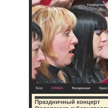
Руководство
|
К
Блог
АФИША
Филармония
Оркес
Праздничный концерт