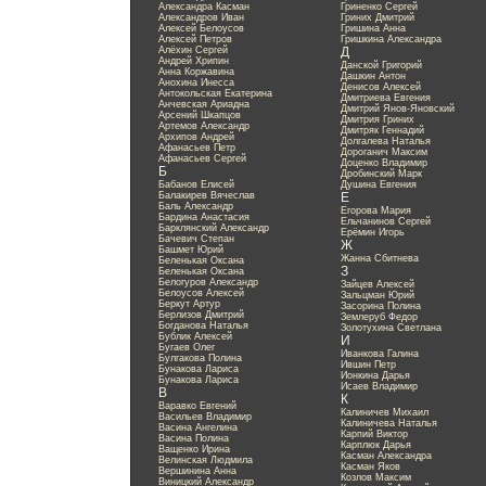
Александра Касман
Гриненко Сергей
Александров Иван
Гриних Дмитрий
Алексей Белоусов
Гришина Анна
Алексей Петров
Гришкина Александра
Алёхин Сергей
Д
Андрей Хрипин
Данской Григорий
Анна Коржавина
Дашкин Антон
Анохина Инесса
Денисов Алексей
Антокольская Екатерина
Дмитриева Евгения
Анчевская Ариадна
Дмитрий Янов-Яновский
Арсений Шкапцов
Дмитрия Гриних
Артемов Александр
Дмитряк Геннадий
Архипов Андрей
Долгалева Наталья
Афанасьев Петр
Дороганич Максим
Афанасьев Сергей
Доценко Владимир
Б
Дробинский Марк
Бабанов Елисей
Душина Евгения
Балакирев Вячеслав
Е
Баль Александр
Егорова Мария
Бардина Анастасия
Ельчанинов Сергей
Барклянский Александр
Ерёмин Игорь
Бачевич Степан
Ж
Башмет Юрий
Жанна Сбитнева
Беленькая Оксана
З
Беленькая Оксана
Белогуров Александр
Зайцев Алексей
Белоусов Алексей
Зальцман Юрий
Беркут Артур
Засорина Полина
Берлизов Дмитрий
Землеруб Федор
Богданова Наталья
Золотухина Светлана
Бублик Алексей
И
Бугаев Олег
Иванкова Галина
Булгакова Полина
Ившин Петр
Бунакова Лариса
Ионкина Дарья
Бунакова Лариса
Исаев Владимир
В
К
Варавко Евгений
Калиничев Михаил
Васильев Владимир
Калиничева Наталья
Васина Ангелина
Карпий Виктор
Васина Полина
Карплюк Дарья
Ващенко Ирина
Касман Александра
Велинская Людмила
Касман Яков
Вершинина Анна
Козлов Максим
Виницкий Александр