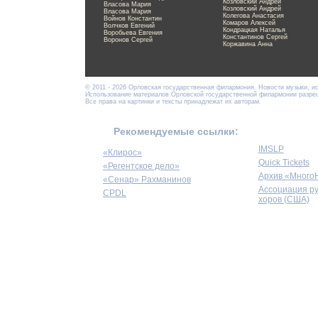
Козловский Андрей
Власова Мария
Козловский Андрей
Власова Мария
Колегова Анастасия
Войнов Константин
Комаров Алексей
Волчков Евгений
Кондрацкая Наталья
Воробьева Евгения
Константинов Сергей
Воронов Сергей
Коржавина Анна
© 2011 - 2026 Орловская государственная филармония. Новости музыки, и
Использование материалов Орловской государственной филармонии разреше
Все права на картинки и тексты принадлежат их авторам.
Рекомендуемые ссылки:
IMSLP
«Клирос»
Quick Tickets
«Регентское дело»
Архив «Много
«Сенар» Рахманинов
Ассоциация р
CPDL
хоров (США)