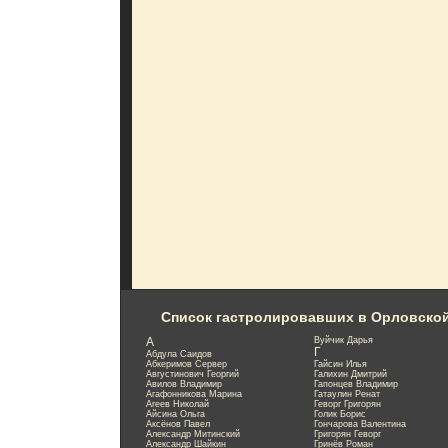
Список гастролировавших в Орловско
А
Вуйчик Дарья
Г
Абдула Саидов
Абкеримов Сервер
Гайсин Илья
Августинович Георгий
Галихин Дмитрий
Авилов Владимир
Гапонцев Владимир
Агафонникова Марина
Гатаулин Ренат
Агеев Николай
Геворг Григорян
Айсина Ольга
Голик Борис
Аксёнов Павел
Гончарова Валентина
Александр Митинский
Григорян Геворг
Александр Шайкин
Гринёв Роман