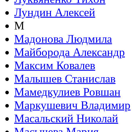
Лундин Алексей
М
Мадонова Людмила
Майборода Александр
Максим Ковалев
Малышев Станислав
Мамедкулиев Ровшан
Маркушевич Владимир
Масальский Николай
Масычева Мария