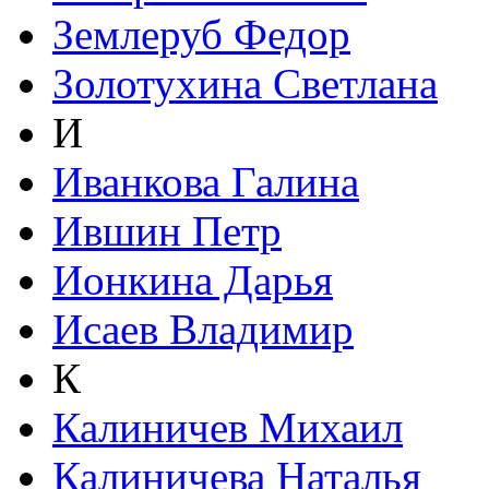
Землеруб Федор
Золотухина Светлана
И
Иванкова Галина
Ившин Петр
Ионкина Дарья
Исаев Владимир
К
Калиничев Михаил
Калиничева Наталья