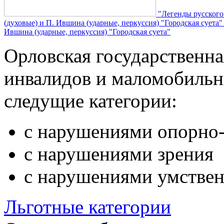
"Легенды русского
(духовые) и П. Ившина (ударные, перкуссия) "Городская суета
Ившина (ударные, перкуссия) "Городская суета"
Орловская государственн
инвалидов и маломобильн
следущие категории:
с нарушениями опорно-
с нарушениями зрения
с нарушениями умствен
Льготные категории