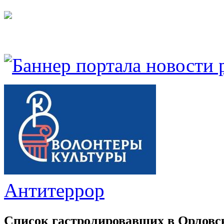
Антитеррор
Список гастролировавших в Орловс