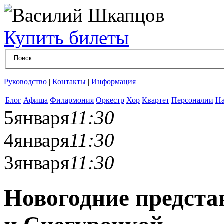
Купить билеты
Руководство
|
Контакты
|
Информация
Блог
Афиша
Филармония
Оркестр
Хор
Квартет
Персоналии
На
5
января
11:30
4
января
11:30
3
января
11:30
Новогодние предста