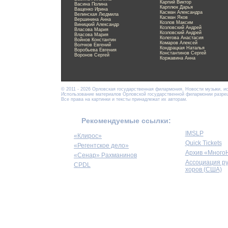
Карпий Виктор
Васина Полина
Карплюк Дарья
Ващенко Ирина
Касман Александра
Велинская Людмила
Касман Яков
Вершинина Анна
Козлов Максим
Виницкий Александр
Козловский Андрей
Власова Мария
Козловский Андрей
Власова Мария
Колегова Анастасия
Войнов Константин
Комаров Алексей
Волчков Евгений
Кондрацкая Наталья
Воробьева Евгения
Константинов Сергей
Воронов Сергей
Коржавина Анна
© 2011 - 2026 Орловская государственная филармония. Новости музыки, и
Использование материалов Орловской государственной филармонии разреше
Все права на картинки и тексты принадлежат их авторам.
Рекомендуемые ссылки:
IMSLP
«Клирос»
Quick Tickets
«Регентское дело»
Архив «Много
«Сенар» Рахманинов
Ассоциация р
CPDL
хоров (США)