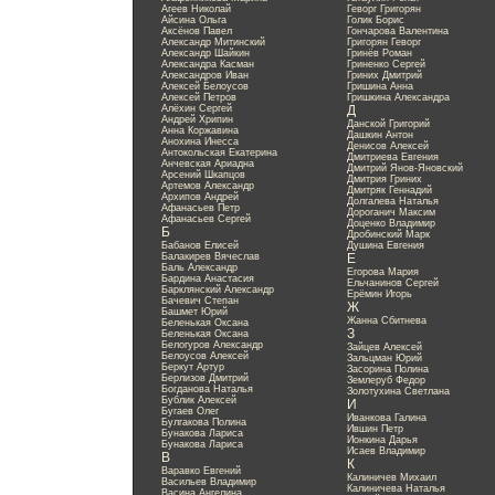
Агеев Николай
Геворг Григорян
Айсина Ольга
Голик Борис
Аксёнов Павел
Гончарова Валентина
Александр Митинский
Григорян Геворг
Александр Шайкин
Гринёв Роман
Александра Касман
Гриненко Сергей
Александров Иван
Гриних Дмитрий
Алексей Белоусов
Гришина Анна
Алексей Петров
Гришкина Александра
Алёхин Сергей
Д
Андрей Хрипин
Данской Григорий
Анна Коржавина
Дашкин Антон
Анохина Инесса
Денисов Алексей
Антокольская Екатерина
Дмитриева Евгения
Анчевская Ариадна
Дмитрий Янов-Яновский
Арсений Шкапцов
Дмитрия Гриних
Артемов Александр
Дмитряк Геннадий
Архипов Андрей
Долгалева Наталья
Афанасьев Петр
Дороганич Максим
Афанасьев Сергей
Доценко Владимир
Б
Дробинский Марк
Бабанов Елисей
Душина Евгения
Балакирев Вячеслав
Е
Баль Александр
Егорова Мария
Бардина Анастасия
Ельчанинов Сергей
Барклянский Александр
Ерёмин Игорь
Бачевич Степан
Ж
Башмет Юрий
Жанна Сбитнева
Беленькая Оксана
З
Беленькая Оксана
Белогуров Александр
Зайцев Алексей
Белоусов Алексей
Зальцман Юрий
Беркут Артур
Засорина Полина
Берлизов Дмитрий
Землеруб Федор
Богданова Наталья
Золотухина Светлана
Бублик Алексей
И
Бугаев Олег
Иванкова Галина
Булгакова Полина
Ившин Петр
Бунакова Лариса
Ионкина Дарья
Бунакова Лариса
Исаев Владимир
В
К
Варавко Евгений
Калиничев Михаил
Васильев Владимир
Калиничева Наталья
Васина Ангелина