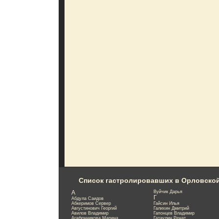
Список гастролировавших в Орловско
А
Вуйчик Дарья
Г
Абдула Саидов
Абкеримов Сервер
Гайсин Илья
Августинович Георгий
Галихин Дмитрий
Авилов Владимир
Гапонцев Владимир
Агафонникова Марина
Гатаулин Ренат