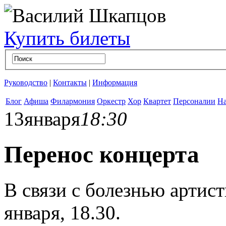
Купить билеты
Руководство
|
Контакты
|
Информация
Блог
Афиша
Филармония
Оркестр
Хор
Квартет
Персоналии
На
13
января
18:30
Перенос концерта
В связи с болезнью артис
января, 18.30.