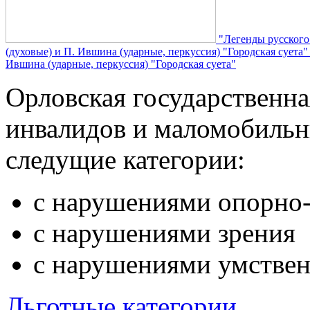
"Легенды русского
(духовые) и П. Ившина (ударные, перкуссия) "Городская суета
Ившина (ударные, перкуссия) "Городская суета"
Орловская государственн
инвалидов и маломобильн
следущие категории:
с нарушениями опорно-
с нарушениями зрения
с нарушениями умствен
Льготные категории