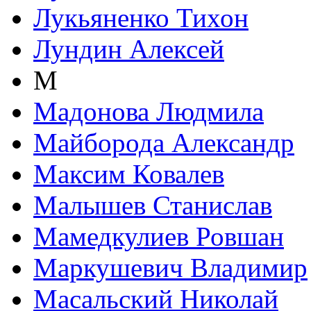
Лукьяненко Тихон
Лундин Алексей
М
Мадонова Людмила
Майборода Александр
Максим Ковалев
Малышев Станислав
Мамедкулиев Ровшан
Маркушевич Владимир
Масальский Николай