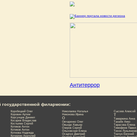
Антитеррор
й государственной филармонии:
Коробецкий Олег
Николаева Наталья
Сысоев Алексей
Коровин Артем
Никонова Ирина
Т
Корсунцев Даниил
О
Тамаркина Анна
Косарев Владислав
Овчаренко Олег
Танабе Аяко
Костылев Сергей
Овьедо Хавьер
Тарасова Елена
Котиков Антон
Озеров Сергей
Тимофеев Павел
Котиков Антон
Ольховская Елена
Тихон Лукьяненк
Котнова Надежда
Осадчук Дмитрий
Ткачук Евгений
Кочергин Анатолий