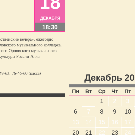
18
ДЕКАБРЯ
18:30
ственские вечера», ежегодно
ловского музыкального колледжа.
агоги Орловского музыкального
культуры России Алла
9-63, 76-46-60 (касса)
Декабрь 20
Пн
Вт
Ср
Чт
Пт
1
2
3
6
7
8
9
10
13
14
15
16
17
20
21
22
23
24