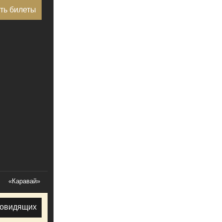
ть билеты
«Каравай»
бовидящих