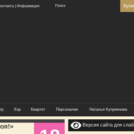
Купи
онтакты
|
Информация
тр
Хор
Квартет
Персоналии
Наталья Куприянова
Версия сайта для сла
оя!»