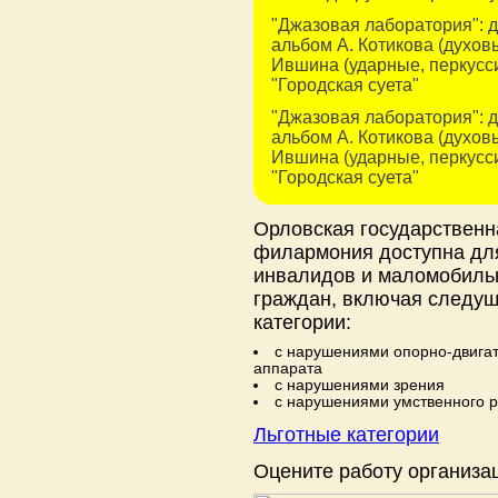
"Джазовая лаборатория": 
альбом А. Котикова (духовы
Ившина (ударные, перкусс
"Городская суета"
"Джазовая лаборатория": 
альбом А. Котикова (духовы
Ившина (ударные, перкусс
"Городская суета"
Орловская государственн
филармония доступна дл
инвалидов и маломобиль
граждан, включая следу
категории:
с нарушениями опорно-двига
аппарата
с нарушениями зрения
с нарушениями умственного р
Льготные категории
Оцените работу организа