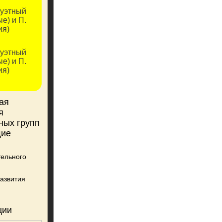
дуэтный
е) и П.
ия)
дуэтный
е) и П.
ия)
ая
я
ных групп
щие
тельного
азвития
ции