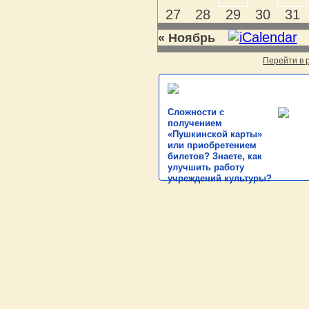
27
28
29
30
31
« Ноябрь
Перейти в
Сложности с
получением
«Пушкинской карты»
или приобретением
билетов? Знаете, как
улучшить работу
учреждений культуры?