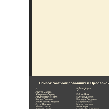
Список гастролировавших в Орловско
А
Вуйчик Дарья
Г
Абдула Саидов
Абкеримов Сервер
Гайсин Илья
Августинович Георгий
Галихин Дмитрий
Авилов Владимир
Гапонцев Владимир
Агафонникова Марина
Гатаулин Ренат
Агеев Николай
Геворг Григорян
Айсина Ольга
Голик Борис