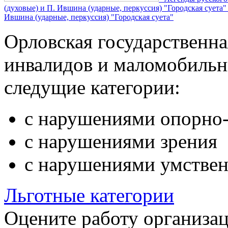
(духовые) и П. Ившина (ударные, перкуссия) "Городская суета
Ившина (ударные, перкуссия) "Городская суета"
Орловская государственн
инвалидов и маломобильн
следущие категории:
с нарушениями опорно-
с нарушениями зрения
с нарушениями умствен
Льготные категории
Оцените работу организа