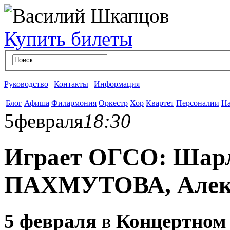
Купить билеты
Руководство
|
Контакты
|
Информация
Блог
Афиша
Филармония
Оркестр
Хор
Квартет
Персоналии
На
5
февраля
18:30
Играет ОГСО: Шар
ПАХМУТОВА, Але
5 февраля
в
Концертном