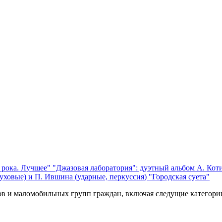
 рока. Лучшее"
"Джазовая лаборатория": дуэтный альбом А. Коти
уховые) и П. Ившина (ударные, перкуссия) "Городская суета"
ов и маломобильных групп граждан, включая следущие категори