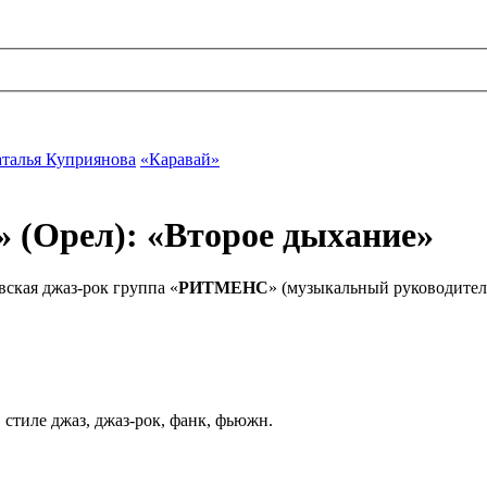
талья Куприянова
«Каравай»
(Орел): «Второе дыхание»
вская джаз-рок группа «
РИТМЕНС
» (музыкальный руководите
стиле джаз, джаз-рок, фанк, фьюжн.