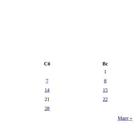
Сб
Вс
1
7
8
14
15
21
22
28
Март »