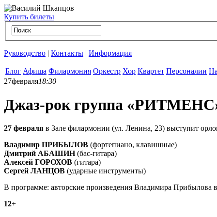
Купить билеты
Руководство
|
Контакты
|
Информация
Блог
Афиша
Филармония
Оркестр
Хор
Квартет
Персоналии
На
27
февраля
18:30
Джаз-рок группа «РИТМЕНС» 
27 февраля
в Зале филармонии (ул. Ленина, 23) выступит орло
Владимир ПРИБЫЛОВ
(фортепиано, клавишные)
Дмитрий АБАШИН
(бас-гитара)
Алексей ГОРОХОВ
(гитара)
Сергей ЛАНЦОВ
(ударные инструменты)
В программе: авторские произведения Владимира Прибылова в 
12+