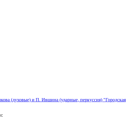
кова (духовые) и П. Ившина (ударные, перкуссия) "Городская
и: