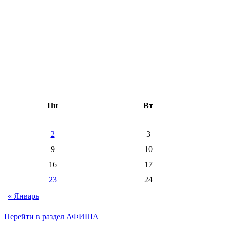
Пн
Вт
2
3
9
10
16
17
23
24
« Январь
Перейти в раздел АФИША