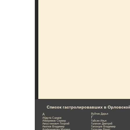
Список гастролировавших в Орловско
А
Вуйчик Дарья
Г
Абдула Саидов
Абкеримов Сервер
Гайсин Илья
Августинович Георгий
Галихин Дмитрий
Авилов Владимир
Гапонцев Владимир
Агафонникова Марина
Гатаулин Ренат