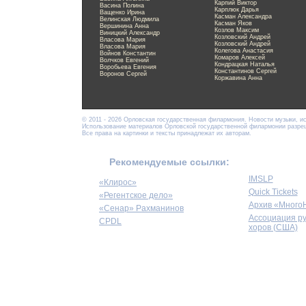
Карпий Виктор
Васина Полина
Карплюк Дарья
Ващенко Ирина
Касман Александра
Велинская Людмила
Касман Яков
Вершинина Анна
Козлов Максим
Виницкий Александр
Козловский Андрей
Власова Мария
Козловский Андрей
Власова Мария
Колегова Анастасия
Войнов Константин
Комаров Алексей
Волчков Евгений
Кондрацкая Наталья
Воробьева Евгения
Константинов Сергей
Воронов Сергей
Коржавина Анна
© 2011 - 2026 Орловская государственная филармония. Новости музыки, и
Использование материалов Орловской государственной филармонии разреше
Все права на картинки и тексты принадлежат их авторам.
Рекомендуемые ссылки:
IMSLP
«Клирос»
Quick Tickets
«Регентское дело»
Архив «Много
«Сенар» Рахманинов
Ассоциация р
CPDL
хоров (США)