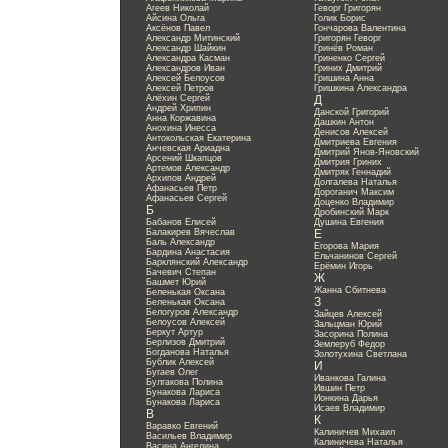
Агеев Николай
Геворг Григорян
Айсина Ольга
Голик Борис
Аксёнов Павел
Гончарова Валентина
Александр Митинский
Григорян Геворг
Александр Шайкин
Гринёв Роман
Александра Касман
Гриненко Сергей
Александров Иван
Гриних Дмитрий
Алексей Белоусов
Гришина Анна
Алексей Петров
Гришкина Александра
Алёхин Сергей
Д
Андрей Хрипин
Данской Григорий
Анна Коржавина
Дашкин Антон
Анохина Инесса
Денисов Алексей
Антокольская Екатерина
Дмитриева Евгения
Анчевская Ариадна
Дмитрий Янов-Яновский
Арсений Шкапцов
Дмитрия Гриних
Артемов Александр
Дмитряк Геннадий
Архипов Андрей
Долгалева Наталья
Афанасьев Петр
Дороганич Максим
Афанасьев Сергей
Доценко Владимир
Б
Дробинский Марк
Бабанов Елисей
Душина Евгения
Балакирев Вячеслав
Е
Баль Александр
Егорова Мария
Бардина Анастасия
Ельчанинов Сергей
Барклянский Александр
Ерёмин Игорь
Бачевич Степан
Ж
Башмет Юрий
Жанна Сбитнева
Беленькая Оксана
З
Беленькая Оксана
Белогуров Александр
Зайцев Алексей
Белоусов Алексей
Зальцман Юрий
Беркут Артур
Засорина Полина
Берлизов Дмитрий
Землеруб Федор
Богданова Наталья
Золотухина Светлана
Бублик Алексей
И
Бугаев Олег
Иванкова Галина
Булгакова Полина
Ившин Петр
Бунакова Лариса
Ионкина Дарья
Бунакова Лариса
Исаев Владимир
В
К
Варавко Евгений
Калиничев Михаил
Васильев Владимир
Калиничева Наталья
Васина Ангелина