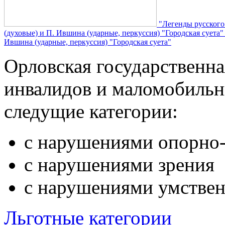
"Легенды русского
(духовые) и П. Ившина (ударные, перкуссия) "Городская суета
Ившина (ударные, перкуссия) "Городская суета"
Орловская государственн
инвалидов и маломобильн
следущие категории:
с нарушениями опорно-
с нарушениями зрения
с нарушениями умствен
Льготные категории