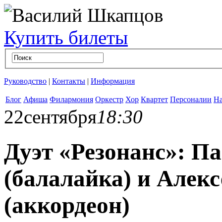
Купить билеты
Руководство
|
Контакты
|
Информация
Блог
Афиша
Филармония
Оркестр
Хор
Квартет
Персоналии
На
22
сентября
18:30
Дуэт «Резонанс»: 
(балалайка) и Але
(аккордеон)