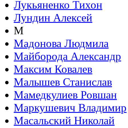
Лукьяненко Тихон
Лундин Алексей
М
Мадонова Людмила
Майборода Александр
Максим Ковалев
Малышев Станислав
Мамедкулиев Ровшан
Маркушевич Владимир
Масальский Николай