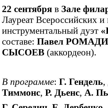
22 сентября
в
Зале фила
Лауреат Всероссийских и
инструментальный дуэт
«
составе:
Павел РОМАД
СЫСОЕВ
(аккордеон).
В программе
:
Г. Гендель
,
Тиммонс
,
Р. Дьенс
,
А. П
Г. Середин
,
Е. Дербенко
.