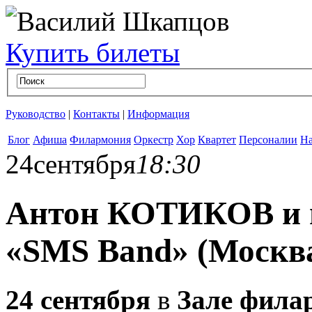
Купить билеты
Руководство
|
Контакты
|
Информация
Блог
Афиша
Филармония
Оркестр
Хор
Квартет
Персоналии
На
24
сентября
18:30
Антон КОТИКОВ и п
«SMS Band» (Москв
24 сентября
в
Зале фила