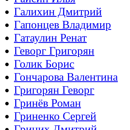
Галихин Дмитрий
Гапонцев Владимир
Гатаулин Ренат
Геворг Григорян
Голик Борис
Гончарова Валентина
Григорян Геворг
Гринёв Роман
Гриненко Сергей
Гриних Дмитрий