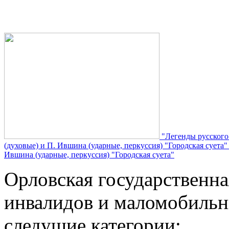
"Легенды русского
(духовые) и П. Ившина (ударные, перкуссия) "Городская суета
Ившина (ударные, перкуссия) "Городская суета"
Орловская государственн
инвалидов и маломобильн
следущие категории: