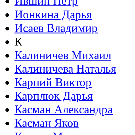
Ившин Петр
Ионкина Дарья
Исаев Владимир
К
Калиничев Михаил
Калиничева Наталья
Карпий Виктор
Карплюк Дарья
Касман Александра
Касман Яков