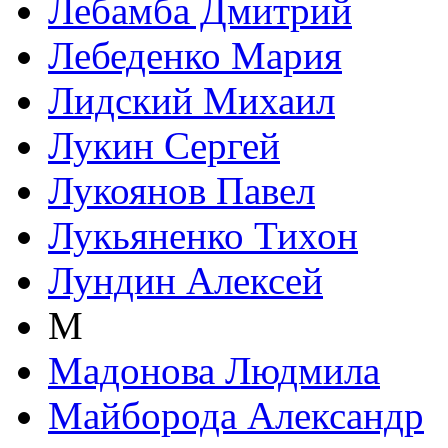
Лебамба Дмитрий
Лебеденко Мария
Лидский Михаил
Лукин Сергей
Лукоянов Павел
Лукьяненко Тихон
Лундин Алексей
М
Мадонова Людмила
Майборода Александр