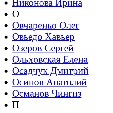
Никонова Ирина
О
Овчаренко Олег
Овьедо Хавьер
Озеров Сергей
Ольховская Елена
Осадчук Дмитрий
Осипов Анатолий
Османов Чингиз
П