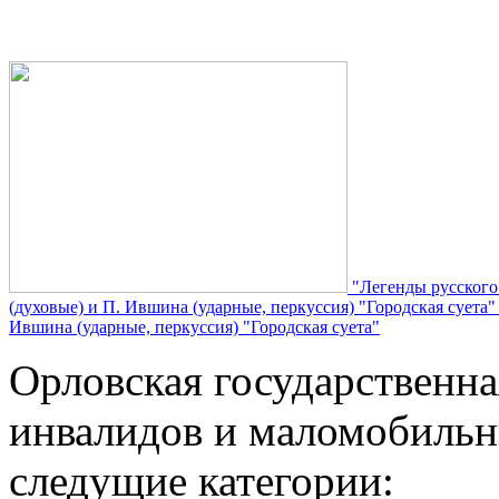
"Легенды русского
(духовые) и П. Ившина (ударные, перкуссия) "Городская суета
Ившина (ударные, перкуссия) "Городская суета"
Орловская государственн
инвалидов и маломобильн
следущие категории: