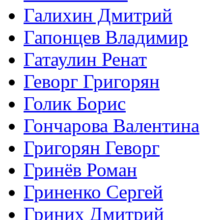
Галихин Дмитрий
Гапонцев Владимир
Гатаулин Ренат
Геворг Григорян
Голик Борис
Гончарова Валентина
Григорян Геворг
Гринёв Роман
Гриненко Сергей
Гриних Дмитрий