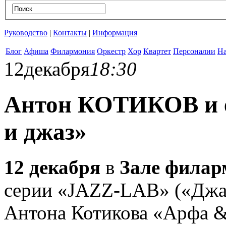
Руководство
|
Контакты
|
Информация
Блог
Афиша
Филармония
Оркестр
Хор
Квартет
Персоналии
На
12
декабря
18:30
Антон КОТИКОВ и 
и джаз»
12 декабря
в
Зале филар
серии «JAZZ-LAB» («Джаз
Антона Котикова «Арфа &