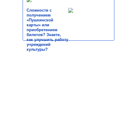
Сложности с
получением
«Пушкинской
карты» или
приобретением
билетов? Знаете,
как улучшить работу
учреждений
культуры?