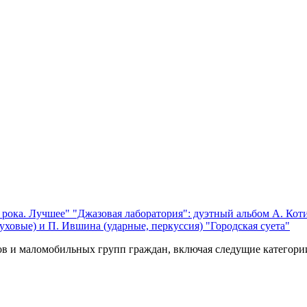
 рока. Лучшее"
"Джазовая лаборатория": дуэтный альбом А. Коти
уховые) и П. Ившина (ударные, перкуссия) "Городская суета"
ов и маломобильных групп граждан, включая следущие категори