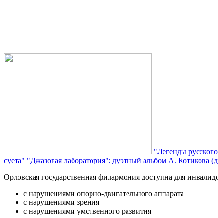
"Легенды русского
суета"
"Джазовая лаборатория": дуэтный альбом А. Котикова (д
Орловская государственная филармония доступна для инвалид
с нарушениями опорно-двигательного аппарата
с нарушениями зрения
с нарушениями умственного развития