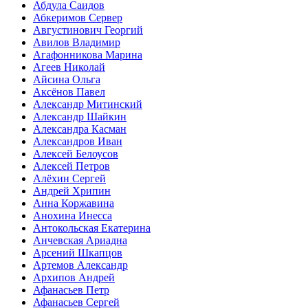
Абдула Саидов
Абкеримов Сервер
Августинович Георгий
Авилов Владимир
Агафонникова Марина
Агеев Николай
Айсина Ольга
Аксёнов Павел
Александр Митинский
Александр Шайкин
Александра Касман
Александров Иван
Алексей Белоусов
Алексей Петров
Алёхин Сергей
Андрей Хрипин
Анна Коржавина
Анохина Инесса
Антокольская Екатерина
Анчевская Ариадна
Арсений Шкапцов
Артемов Александр
Архипов Андрей
Афанасьев Петр
Афанасьев Сергей