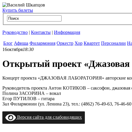
Купить билеты
Руководство
|
Контакты
|
Информация
Блог
Афиша
Филармония
Оркестр
Хор
Квартет
Персоналии
На
16
октября
18:30
Открытый проект «Джазовая 
Концерт проекта «ДЖАЗОВАЯ ЛАБОРАТОРИЯ» авторские компо
Руководитель проекта Антон КОТИКОВ – саксофон, джазовая ф
Полина ЗАСОРИНА – вокал
Егор ПУТИЛОВ – гитара
Зал Филармонии (ул. Ленина 23), тел.: (4862) 76-49-63, 76-46-60 
Версия сайта для слабовидящих