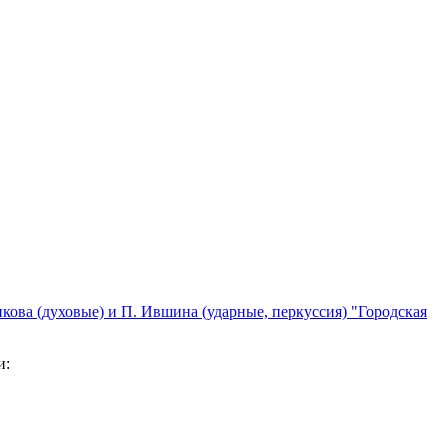
кова (духовые) и П. Ившина (ударные, перкуссия) "Городская
и: