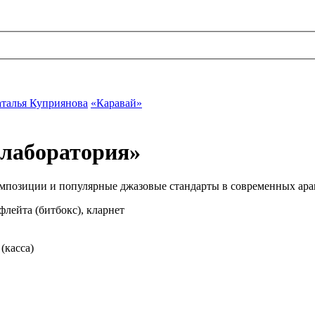
талья Куприянова
«Каравай»
лаборатория»
зиции и популярные джазовые стандарты в современных ара
лейта (битбокс), кларнет
(касса)