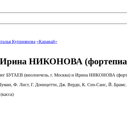
талья Куприянова
«Каравай»
и Ирина НИКОНОВА (фортепиа
ег БУГАЕВ (виолончель, г. Москва) и Ирина НИКОНОВА (фортеп
уман, Ф. Лист, Г. Доницетти, Дж. Верди, К. Сен-Санс, Й. Брамс.
(касса)