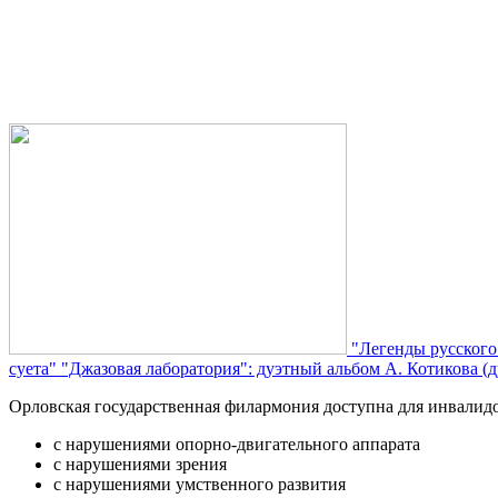
"Легенды русского
суета"
"Джазовая лаборатория": дуэтный альбом А. Котикова (д
Орловская государственная филармония доступна для инвалид
с нарушениями опорно-двигательного аппарата
с нарушениями зрения
с нарушениями умственного развития