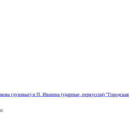
кова (духовые) и П. Ившина (ударные, перкуссия) "Городская
и: