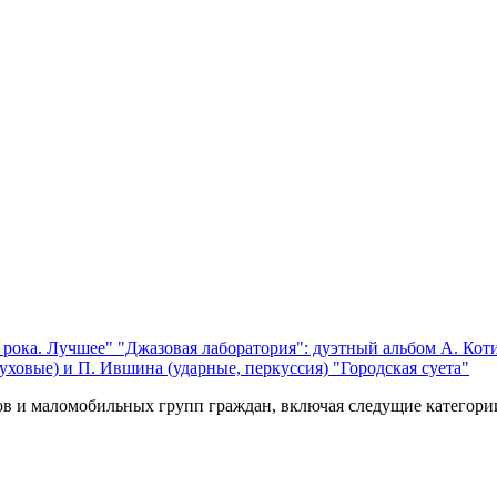
 рока. Лучшее"
"Джазовая лаборатория": дуэтный альбом А. Коти
уховые) и П. Ившина (ударные, перкуссия) "Городская суета"
ов и маломобильных групп граждан, включая следущие категори