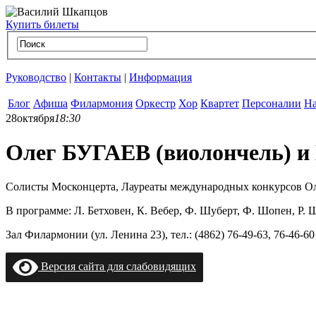
Купить билеты
Руководство
|
Контакты
|
Информация
Блог
Афиша
Филармония
Оркестр
Хор
Квартет
Персоналии
На
28
октября
18:30
Олег БУГАЕВ (виолончель) 
Солисты Москонцерта, Лауреаты международных конкурсов Ол
В программе: Л. Бетховен, К. Вебер, Ф. Шуберт, Ф. Шопен, Р. Ш
Зал Филармонии (ул. Ленина 23), тел.: (4862) 76-49-63, 76-46-60 
Версия сайта для слабовидящих