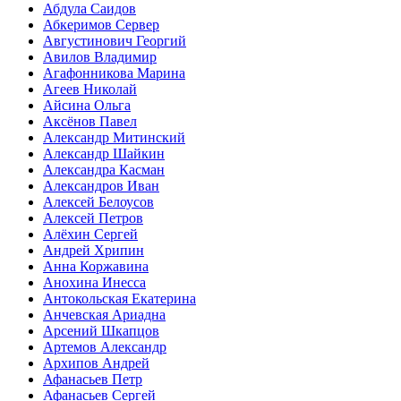
Абдула Саидов
Абкеримов Сервер
Августинович Георгий
Авилов Владимир
Агафонникова Марина
Агеев Николай
Айсина Ольга
Аксёнов Павел
Александр Митинский
Александр Шайкин
Александра Касман
Александров Иван
Алексей Белоусов
Алексей Петров
Алёхин Сергей
Андрей Хрипин
Анна Коржавина
Анохина Инесса
Антокольская Екатерина
Анчевская Ариадна
Арсений Шкапцов
Артемов Александр
Архипов Андрей
Афанасьев Петр
Афанасьев Сергей