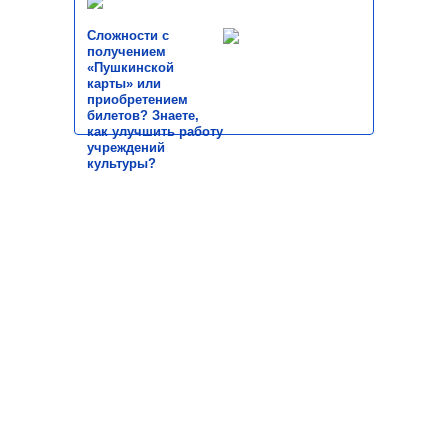
Сложности с
получением
«Пушкинской
карты» или
приобретением
билетов? Знаете,
как улучшить работу
учреждений
культуры?