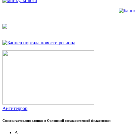
Антитеррор
Список гастролировавших в Орловской государственной филармонии:
А