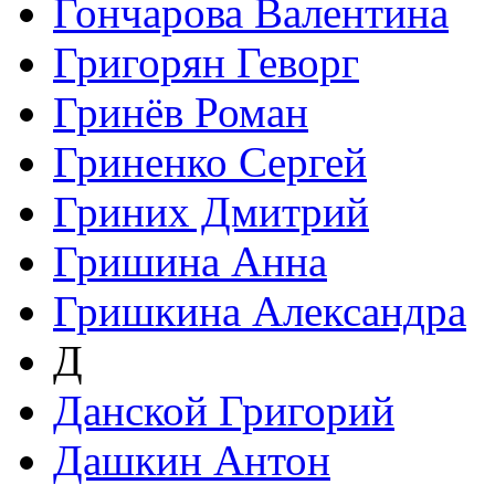
Гончарова Валентина
Григорян Геворг
Гринёв Роман
Гриненко Сергей
Гриних Дмитрий
Гришина Анна
Гришкина Александра
Д
Данской Григорий
Дашкин Антон