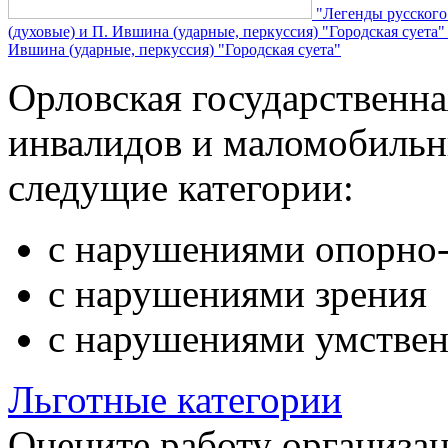
"Легенды русского
(духовые) и П. Ившина (ударные, перкуссия) "Городская суета
Ившина (ударные, перкуссия) "Городская суета"
Орловская государственн
инвалидов и маломобильн
следущие категории:
с нарушениями опорно-
с нарушениями зрения
с нарушениями умствен
Льготные категории
Оцените работу организа