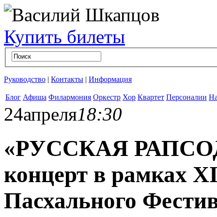
Купить билеты
Руководство
|
Контакты
|
Информация
Блог
Афиша
Филармония
Оркестр
Хор
Квартет
Персоналии
На
24
апреля
18:30
«РУССКАЯ РАПСОДИ
концерт в рамках X
Пасхального Фести