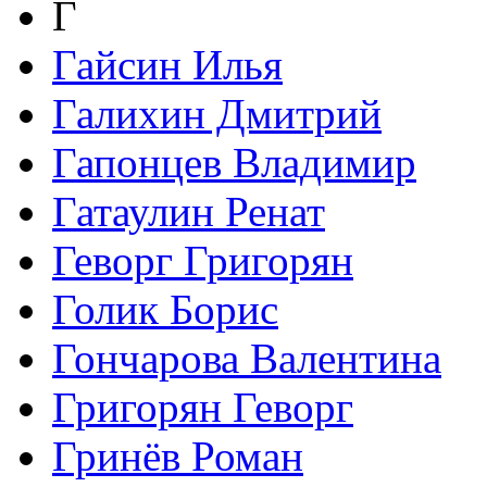
Г
Гайсин Илья
Галихин Дмитрий
Гапонцев Владимир
Гатаулин Ренат
Геворг Григорян
Голик Борис
Гончарова Валентина
Григорян Геворг
Гринёв Роман