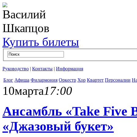
Купить билеты
Руководство
|
Контакты
|
Информация
Блог
Афиша
Филармония
Оркестр
Хор
Квартет
Персоналии
На
10
марта
17:00
Ансамбль «Take Five 
«Джазовый букет»