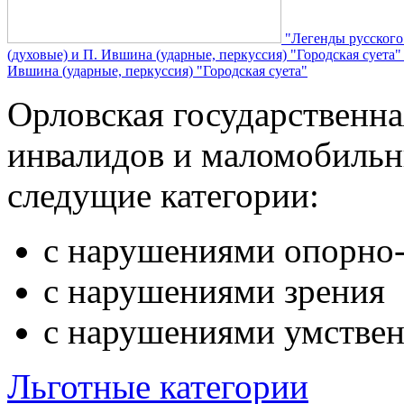
"Легенды русского
(духовые) и П. Ившина (ударные, перкуссия) "Городская суета
Ившина (ударные, перкуссия) "Городская суета"
Орловская государственн
инвалидов и маломобильн
следущие категории:
с нарушениями опорно-
с нарушениями зрения
с нарушениями умствен
Льготные категории