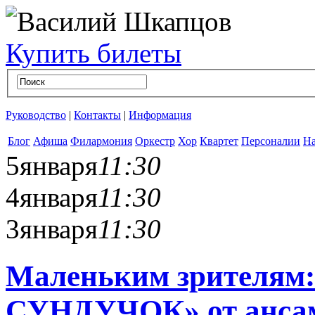
Купить билеты
Руководство
|
Контакты
|
Информация
Блог
Афиша
Филармония
Оркестр
Хор
Квартет
Персоналии
На
5
января
11:30
4
января
11:30
3
января
11:30
Маленьким зрител
СУНДУЧОК» от анса