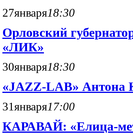
27
января
18:30
Орловский губернато
«ЛИК»
30
января
18:30
«JAZZ-LAB» Антона 
31
января
17:00
КАРАВАЙ: «Елица-мет