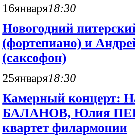
16
января
18:30
Новогодний питерск
(фортепиано) и Ан
(саксофон)
25
января
18:30
Камерный концерт: 
БАЛАНОВ, Юлия ПЕ
квартет филармонии