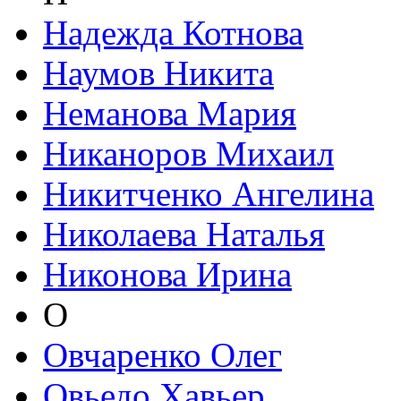
Надежда Котнова
Наумов Никита
Неманова Мария
Никаноров Михаил
Никитченко Ангелина
Николаева Наталья
Никонова Ирина
О
Овчаренко Олег
Овьедо Хавьер