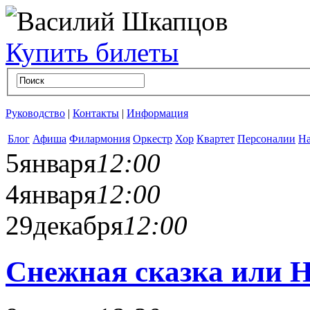
Купить билеты
Руководство
|
Контакты
|
Информация
Блог
Афиша
Филармония
Оркестр
Хор
Квартет
Персоналии
На
5
января
12:00
4
января
12:00
29
декабря
12:00
Снежная сказка или Н