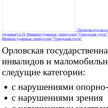
"Легенды русского
(духовые) и П. Ившина (ударные, перкуссия) "Городская суета
Ившина (ударные, перкуссия) "Городская суета"
Орловская государственн
инвалидов и маломобильн
следущие категории:
с нарушениями опорно-
с нарушениями зрения