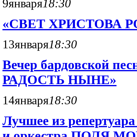
9
января
18:30
«СВЕТ ХРИСТОВА 
13
января
18:30
Вечер бардовской п
РАДОСТЬ НЫНЕ»
14
января
18:30
Лучшее из репертуар
и оркестра ПОЛЯ МО