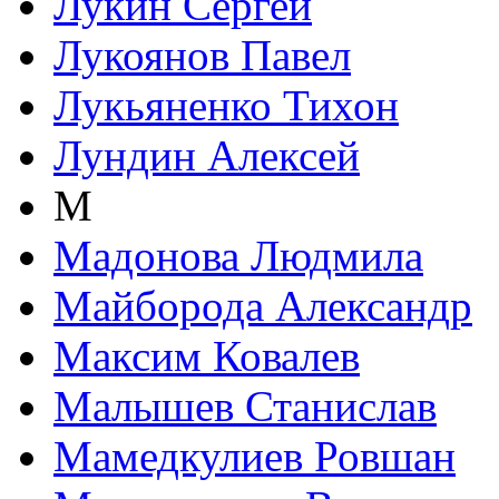
Лукин Сергей
Лукоянов Павел
Лукьяненко Тихон
Лундин Алексей
М
Мадонова Людмила
Майборода Александр
Максим Ковалев
Малышев Станислав
Мамедкулиев Ровшан