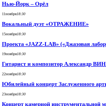
Нью-Йорк – Орёл
11
ноября
18:30
Вокальный дуэт «ОТРАЖЕНИЕ»
15
ноября
18:30
Проекта «JAZZ-LAB» («Джазовая лаб
19
ноября
18:30
Гитарист и композитор Александр В
22
ноября
18:30
Юбилейный концерт Заслуженного арти
23
ноября
18:30
Концерт камерной инструментальной 