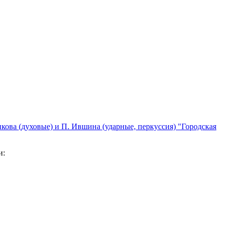
кова (духовые) и П. Ившина (ударные, перкуссия) "Городская
и: