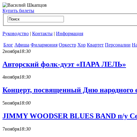
Купить билеты
Руководство
|
Контакты
|
Информация
Блог
Афиша
Филармония
Оркестр
Хор
Квартет
Персоналии
На
2
ноября
18:30
Авторский фолк-дуэт «ПАРА ЛЕЛЬ»
4
ноября
18:30
Концерт, посвященный Дню народного 
5
ноября
18:00
JIMMY WOODSER BLUES BAND п/у С
7
ноября
18:30