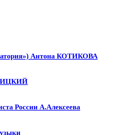
оратория») Антона КОТИКОВА
ИНИЦКИЙ
ста России А.Алексеева
музыки