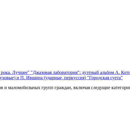
 рока. Лучшее"
"Джазовая лаборатория": дуэтный альбом А. Коти
уховые) и П. Ившина (ударные, перкуссия) "Городская суета"
ов и маломобильных групп граждан, включая следущие категори