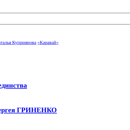
талья Куприянова
«Каравай»
единства
ергея ГРИНЕНКО