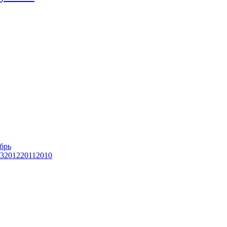
брь
3
2012
2011
2010