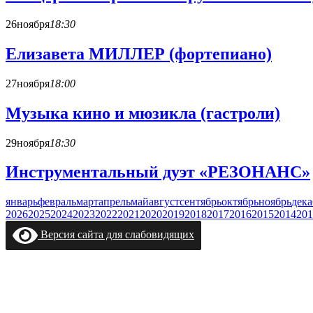
26
ноября
18:30
Елизавета МИЛЛЕР (фортепиано)
27
ноября
18:00
Музыка кино и мюзикла (гастроли)
29
ноября
18:30
Инструментальный дуэт «РЕЗОНАНС»
январь
февраль
март
апрель
май
август
сентябрь
октябрь
ноябрь
дека
2026
2025
2024
2023
2022
2021
2020
2019
2018
2017
2016
2015
2014
201
Версия сайта для слабовидящих