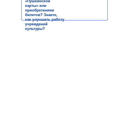
«Пушкинской
карты» или
приобретением
билетов? Знаете,
как улучшить работу
учреждений
культуры?