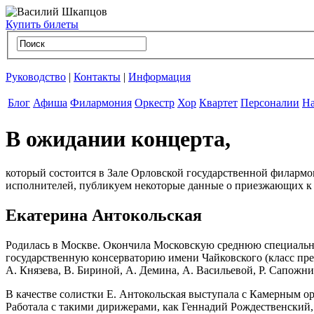
Купить билеты
Руководство
|
Контакты
|
Информация
Блог
Афиша
Филармония
Оркестр
Хор
Квартет
Персоналии
На
В ожидании концерта,
который состоится в Зале Орловской государственной филармо
исполнителей, публикуем некоторые данные о приезжающих к
Екатерина Антокольская
Родилась в Москве. Окончила Московскую среднюю специальну
государственную консерваторию имени Чайковского (класс пре
А. Князева, В. Бириной, А. Демина, А. Васильевой, Р. Сапожни
В качестве солистки Е. Антокольская выступала с Камерным о
Работала с такими дирижерами, как Геннадий Рождественский,