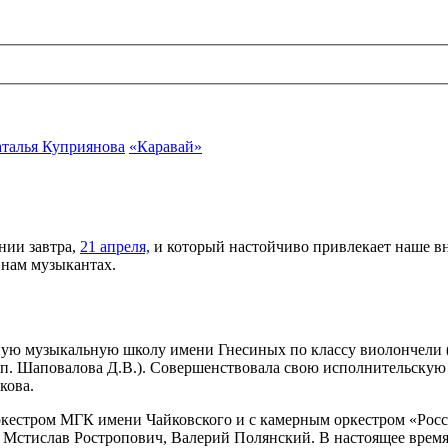
талья Куприянова
«Каравай»
нии завтра,
21 апреля,
и который настойчиво привлекает наше в
 нам музыкантах.
ю музыкальную школу имени Гнесиных по классу виолончели (к
п. Шаповалова Д.В.). Совершенствовала свою исполнительскую 
кова.
ркестром МГК имени Чайковского и с камерным оркестром «Росс
 Мстислав Ростропович, Валерий Полянский. В настоящее время