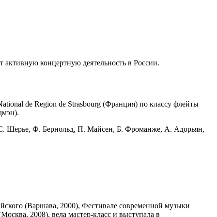
т активную концертную деятельность в России.
ional de Region de Strasbourg (Франция) по классу флейты
дмэн).
. Шерье, Ф. Бернольд, П. Майсен, Б. Фроманже, А. Адорьян,
айского (Варшава, 2000), Фестивале современной музыки
осква, 2008), вела мастер-класс и выступала в