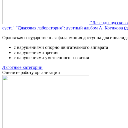
"Легенды русского
суета"
"Джазовая лаборатория": дуэтный альбом А. Котикова (д
Орловская государственная филармония доступна для инвалид
с нарушениями опорно-двигательного аппарата
с нарушениями зрения
с нарушениями умственного развития
Льготные категории
Оцените работу организации