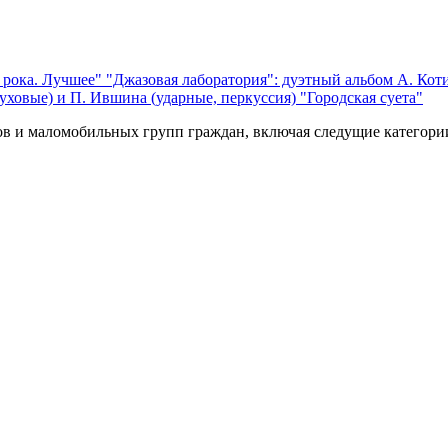
 рока. Лучшее"
"Джазовая лаборатория": дуэтный альбом А. Коти
уховые) и П. Ившина (ударные, перкуссия) "Городская суета"
ов и маломобильных групп граждан, включая следущие категори