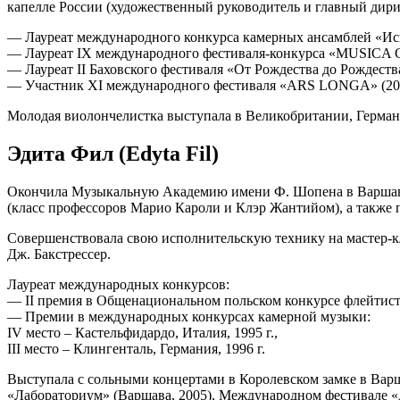
капелле России (художественный руководитель и главный дир
— Лауреат международного конкурса камерных ансамблей «Иску
— Лауреат IX международного фестиваля-конкурса «MUSICA C
— Лауреат II Баховского фестиваля «От Рождества до Рождеств
— Участник XI международного фестиваля «ARS LONGA» (201
Молодая виолончелистка выступала в Великобритании, Герман
Эдита Фил (Edyta Fil)
Окончила Музыкальную Академию имени Ф. Шопена в Варшаве (19
(класс профессоров Марио Кароли и Клэр Жантийом), а также 
Совершенствовала свою исполнительскую технику на мастер-кла
Дж. Бакстрессер.
Лауреат международных конкурсов:
— II премия в Общенациональном польском конкурсе флейтисто
— Премии в международных конкурсах камерной музыки:
IV место – Кастельфидардо, Италия, 1995 г.,
III место – Клингенталь, Германия, 1996 г.
Выступала с сольными концертами в Королевском замке в Варш
«Лабораториум» (Варшава, 2005), Международном фестивале «Ал