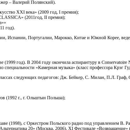
ижер – Валерий Полянский).
сство XXI века» (2009 год, I премия);
LASSICA» (2011год, II премия);
а»»
1 год).
ии, Испании, Португалии, Марокко, Китае и Южной Корее, веде
99 год). В 2004 году окончила аспирантуру в Conservatoire Nat
по специальности «Камерная музыка» (класс профессора Крэг Гу
ссах следующих педагогов: Дж. Бейкер, С. Милан, П.Л. Граф, С
в (1992 г., г. Ольштын Польша);
аве (1998), с Оркестром Польского радио под управлением В. Р
ьтернатива 20» (Москва, 2006), XI Фестивале «Возвращение» (М