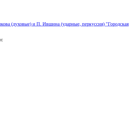
кова (духовые) и П. Ившина (ударные, перкуссия) "Городская
и: