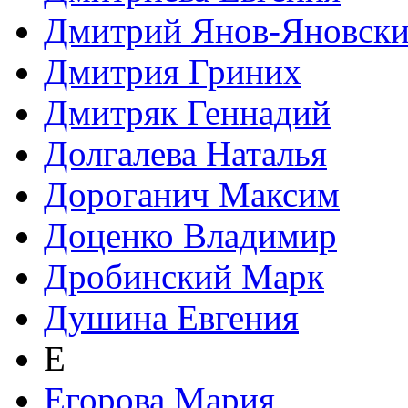
Дмитрий Янов-Яновск
Дмитрия Гриних
Дмитряк Геннадий
Долгалева Наталья
Дороганич Максим
Доценко Владимир
Дробинский Марк
Душина Евгения
Е
Егорова Мария