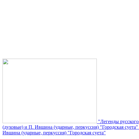
"Легенды русского
(духовые) и П. Ившина (ударные, перкуссия) "Городская суета
Ившина (ударные, перкуссия) "Городская суета"