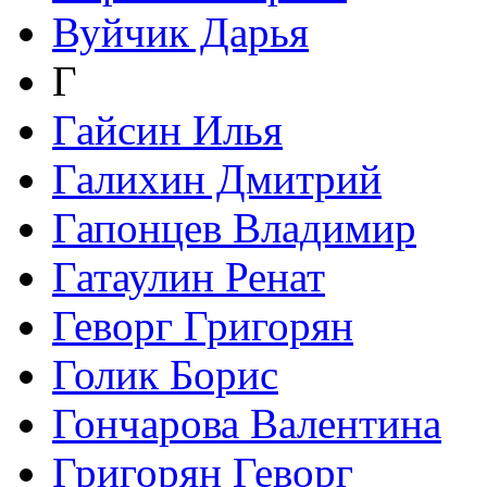
Вуйчик Дарья
Г
Гайсин Илья
Галихин Дмитрий
Гапонцев Владимир
Гатаулин Ренат
Геворг Григорян
Голик Борис
Гончарова Валентина
Григорян Геворг