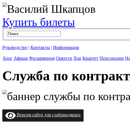
Купить билеты
Руководство
|
Контакты
|
Информация
Блог
Афиша
Филармония
Оркестр
Хор
Квартет
Персоналии
На
Служба по контракт
Версия сайта для слабовидящих