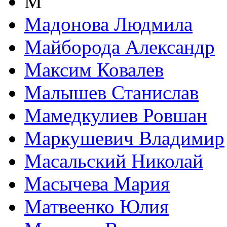
М
Мадонова Людмила
Майборода Александр
Максим Ковалев
Малышев Станислав
Мамедкулиев Ровшан
Маркушевич Владимир
Масальский Николай
Масычева Мария
Матвеенко Юлия