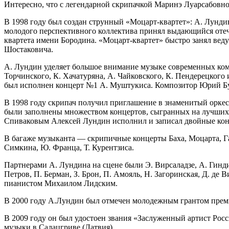
Интересно, что с легендарной скрипачкой Маринэ Луарсабов
В 1998 году был создан струнный «Моцарт-квартет»: А. Лундин 
молодого перспективного коллектива принял выдающийся отеч
квартета имени Бородина. «Моцарт-квартет» быстро занял веду
Шостаковича.
А. Лундин уделяет большое внимание музыке современных компо
Торчинского, К. Хачатуряна, А. Чайковского, К. Пендерецкого
был исполнен концерт №1 А. Муштукиса. Композитор Юрий Бу
В 1998 году скрипач получил приглашение в знаменитый оркест
были заполнены множеством концертов, сыгранных на лучших
Спиваковым Алексей Лундин исполнил и записал двойные конце
В багаже музыканта — скрипичные концерты Баха, Моцарта, Г
Симкина, Ю. Франца, Т. Курентзиса.
Партнерами А. Лундина на сцене были Э. Вирсаладзе, А. Гиндин
Петров, П. Берман, З. Брон, П. Амояль, Н. Загоринская, Д. д
пианистом Михаилом Лидским.
В 2000 году А.Лундин был отмечен молодежным грантом преми
В 2009 году он был удостоен звания «Заслуженный артист Рос
музыки в Салацгриве (Латвия).