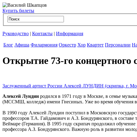
Купить билеты
Руководство
|
Контакты
|
Информация
Блог
Афиша
Филармония
Оркестр
Хор
Квартет
Персоналии
На
Открытие 73-го концертного
Заслуженный артист России Алексей ЛУНДИН (скрипка, г. Мо
Алексей Лундин
родился в 1971 году в Москве, в семье музы
(МССМШ, колледж) имени Гнесиных. Уже во время обучения в к
В 1990 году Алексей Лундин поступил в Московскую государст
профессоров Т.А. Гайдамович и А.З. Бондурянского, в составе 
Веймаре (Германия). В 1995 году скрипач продолжил обучение
профессора А.З. Бондурянского. Важную роль в развитии молод