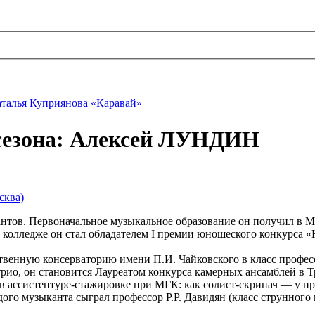
талья Куприянова
«Каравай»
 сезона: Алексей ЛУНДИН
сква)
кантов. Первоначальное музыкальное образование он получил в
олледже он стал обладателем I премии юношеского конкурса «К
венную консерваторию имени П.И. Чайковского в класс професс
трио, он становится Лауреатом конкурса камерных ансамблей в Тр
 в ассистентуре-стажировке при МГК: как солист-скрипач — у 
ого музыканта сыграл профессор Р.Р. Давидян (класс струнного 