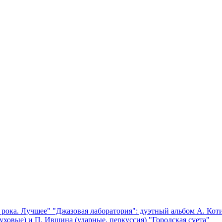
 рока. Лучшее"
"Джазовая лаборатория": дуэтный альбом А. Коти
уховые) и П. Ившина (ударные, перкуссия) "Городская суета"