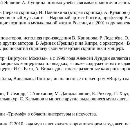
ной Яшвили А. Лундина помимо учебы связывают многочисленны
(первая скрипка), И. Павлихина (вторая скрипка), А. Кулапов (
ественный музыкант — Народный артист России, профессор В.А
щие позиции в музыкальной жизни России, а в 2001 году завоев
зиторов, исполняя произведения В. Кривцова, Р. Леденёва, Э. Д
 и других авторов. В Афинах (Греция) и на Кипре, с оркестром
цко посвятил скрипачу свой четвёртый скрипичный концерт.
р «Виртуозы Москвы», а с 1999 года Алексей Лундин является п
 мировых концертных площадках, а также содружеством с выда
рты И.С. Баха, А. Вивальди а так же различные камерные прои
айдна, Вивальди, Шнитке, исполненные с оркестром «Виртуозы 
, Т. Леандр, Т. Алиханов, М. Даиджашвили, Е. Рихтер, П. Хауг,
е Вильянкур, С. Кальянов и многие другие выдающиеся музыканты
и «Триумф» в области литературы и искусства.
сии». С 2010 года музыкант является организатором и художест