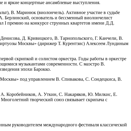
е и яркие концертные ансамблевые выступления.
альт), В. Маринюк (виолончель). Активное участие в судьбе
. Берлинский, основатель и бессменный виолончелист
ал I премию на конкурсе струнных квартетов имени Д.Д.
енисова, Д. Кривицкого, В. Тарнопольского, Г. Канчели, В.
 «Виртуозы Москвы» (дирижер Т. Курентзис) Алексеем Лундиным
ервой скрипкой и солистом оркестра. Годы работы в оркестре
ющимися музыкантами современности. С маэстро В.
зведения эпохи Барокко.
Москвы» под управлением В. Спивакова, С. Сондецкиса, В.
 А. Коробейников, А. Уткин, С. Накаряков, Ю. Милкис, Е.
. Многолетний творческий союз связывает скрипача с
венным руководителем международного фестиваля классической