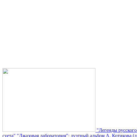
"Легенды русского
суета"
"Джазовая лаборатория": дуэтный альбом А. Котикова (д