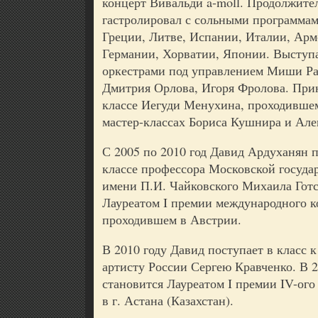
концерт Вивальди a-moll. Продолжите
гастролировал с сольными программа
Греции, Литве, Испании, Италии, Арм
Германии, Хорватии, Японии. Выступ
оркестрами под управлением Миши Ра
Дмитрия Орлова, Игоря Фролова. Прин
классе Иегуди Менухина, проходившем
мастер-классах Бориса Кушнира и Але
С 2005 по 2010 год Давид Ардуханян 
классе профессора Московской госуда
имени П.И. Чайковского Михаила Готсд
Лауреатом I премии международного к
проходившем в Австрии.
В 2010 году Давид поступает в класс 
артисту России Сергею Кравченко. В 2
становится Лауреатом I премии IV-ог
в г. Астана (Казахстан).