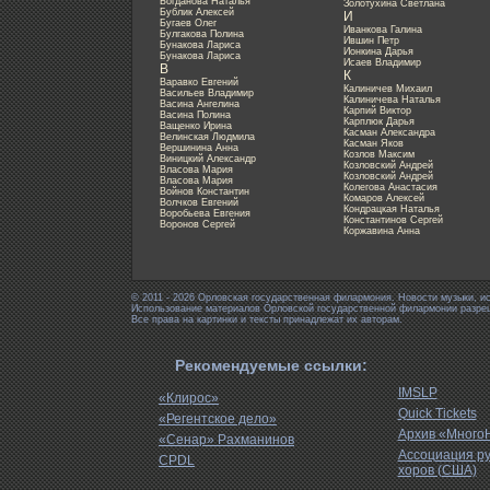
Богданова Наталья
Золотухина Светлана
Бублик Алексей
И
Бугаев Олег
Иванкова Галина
Булгакова Полина
Ившин Петр
Бунакова Лариса
Ионкина Дарья
Бунакова Лариса
Исаев Владимир
В
К
Варавко Евгений
Калиничев Михаил
Васильев Владимир
Калиничева Наталья
Васина Ангелина
Карпий Виктор
Васина Полина
Карплюк Дарья
Ващенко Ирина
Касман Александра
Велинская Людмила
Касман Яков
Вершинина Анна
Козлов Максим
Виницкий Александр
Козловский Андрей
Власова Мария
Козловский Андрей
Власова Мария
Колегова Анастасия
Войнов Константин
Комаров Алексей
Волчков Евгений
Кондрацкая Наталья
Воробьева Евгения
Константинов Сергей
Воронов Сергей
Коржавина Анна
© 2011 - 2026 Орловская государственная филармония. Новости музыки, и
Использование материалов Орловской государственной филармонии разреше
Все права на картинки и тексты принадлежат их авторам.
Рекомендуемые ссылки:
IMSLP
«Клирос»
Quick Tickets
«Регентское дело»
Архив «Много
«Сенар» Рахманинов
Ассоциация р
CPDL
хоров (США)