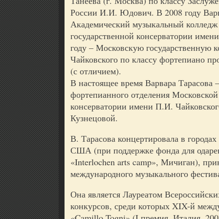
Танеева (г. Москва) по классу Заслуж
России И.И. Юдович. В 2008 году Вар
Академический музыкальный колледж
государственной консерватории имени 
году – Московскую государственную 
Чайковского по классу фортепиано пр
(с отличием).
В настоящее время Варвара Тарасова –
фортепианного отделения Московской
консерватории имени П.И. Чайковского
Кузнецовой.
В. Тарасова концертировала в города
США (при поддержке фонда для одаре
«Interlochen arts camp», Мичиган), пр
международного музыкального фестива
Она является Лауреатом Всероссийск
конкурсов, среди которых XIX-й меж
«Camillo Togni» (I премия, Италия, 20