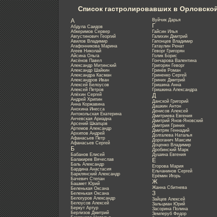
Список гастролировавших в Орловско
А
Вуйчик Дарья
Г
Абдула Саидов
Абкеримов Сервер
Гайсин Илья
Августинович Георгий
Галихин Дмитрий
Авилов Владимир
Гапонцев Владимир
Агафонникова Марина
Гатаулин Ренат
Агеев Николай
Геворг Григорян
Айсина Ольга
Голик Борис
Аксёнов Павел
Гончарова Валентина
Александр Митинский
Григорян Геворг
Александр Шайкин
Гринёв Роман
Александра Касман
Гриненко Сергей
Александров Иван
Гриних Дмитрий
Алексей Белоусов
Гришина Анна
Алексей Петров
Гришкина Александра
Алёхин Сергей
Д
Андрей Хрипин
Данской Григорий
Анна Коржавина
Дашкин Антон
Анохина Инесса
Денисов Алексей
Антокольская Екатерина
Дмитриева Евгения
Анчевская Ариадна
Дмитрий Янов-Яновский
Арсений Шкапцов
Дмитрия Гриних
Артемов Александр
Дмитряк Геннадий
Архипов Андрей
Долгалева Наталья
Афанасьев Петр
Дороганич Максим
Афанасьев Сергей
Доценко Владимир
Б
Дробинский Марк
Бабанов Елисей
Душина Евгения
Балакирев Вячеслав
Е
Баль Александр
Егорова Мария
Бардина Анастасия
Ельчанинов Сергей
Барклянский Александр
Ерёмин Игорь
Бачевич Степан
Ж
Башмет Юрий
Жанна Сбитнева
Беленькая Оксана
З
Беленькая Оксана
Белогуров Александр
Зайцев Алексей
Белоусов Алексей
Зальцман Юрий
Беркут Артур
Засорина Полина
Берлизов Дмитрий
Землеруб Федор