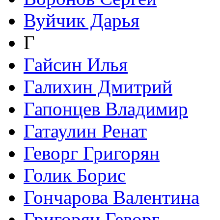
Вуйчик Дарья
Г
Гайсин Илья
Галихин Дмитрий
Гапонцев Владимир
Гатаулин Ренат
Геворг Григорян
Голик Борис
Гончарова Валентина
Григорян Геворг