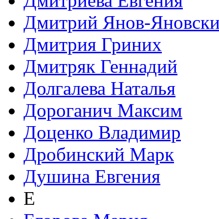
Дмитриева Евгения
Дмитрий Янов-Яновск
Дмитрия Гриних
Дмитряк Геннадий
Долгалева Наталья
Дороганич Максим
Доценко Владимир
Дробинский Марк
Душина Евгения
Е