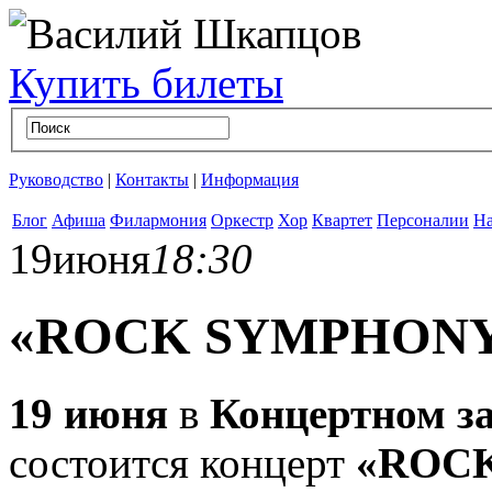
Купить билеты
Руководство
|
Контакты
|
Информация
Блог
Афиша
Филармония
Оркестр
Хор
Квартет
Персоналии
На
19
июня
18:30
«ROCK SYMPHON
19 июня
в
Концертном з
состоится концерт
«ROC