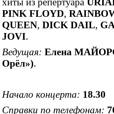
хиты из репертуара
URIA
PINK FLOYD
,
RAINBO
QUEEN
,
DICK DAIL
,
G
JOVI
.
Ведущая:
Елена МАЙОРО
Орёл»)
.
Начало концерта:
18.30
Справки по телефонам:
7