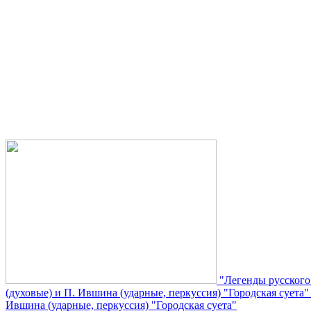
"Легенды русского
(духовые) и П. Ившина (ударные, перкуссия) "Городская суета
Ившина (ударные, перкуссия) "Городская суета"