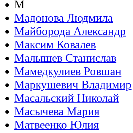
М
Мадонова Людмила
Майборода Александр
Максим Ковалев
Малышев Станислав
Мамедкулиев Ровшан
Маркушевич Владимир
Масальский Николай
Масычева Мария
Матвеенко Юлия