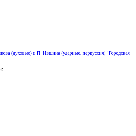
кова (духовые) и П. Ившина (ударные, перкуссия) "Городская
и: