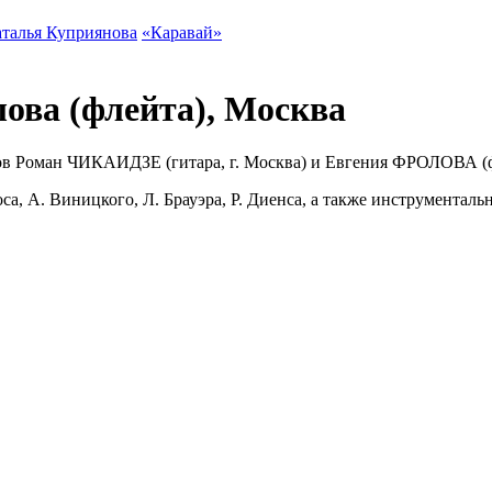
талья Куприянова
«Каравай»
лова (флейта), Москва
в Роман ЧИКАИДЗЕ (гитара, г. Москва) и Евгения ФРОЛОВА (фл
са, А. Виницкого, Л. Брауэра, Р. Диенса, а также инструментал