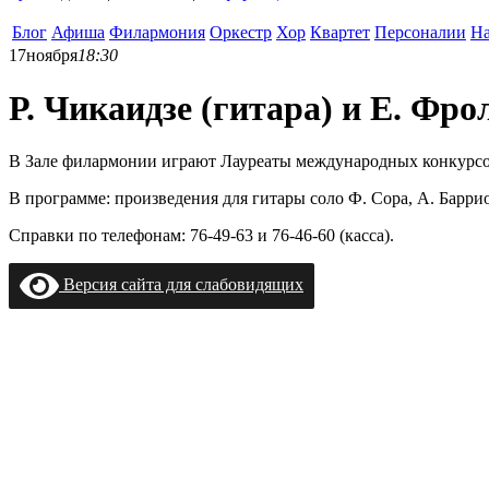
Блог
Афиша
Филармония
Оркестр
Хор
Квартет
Персоналии
На
17
ноября
18:30
Р. Чикаидзе (гитара) и Е. Фро
B Зале филармонии играют Лауреаты международных конкурсо
В программе: произведения для гитары соло Ф. Сора, А. Баррио
Справки по телефонам: 76-49-63 и 76-46-60 (касса).
Версия сайта для слабовидящих