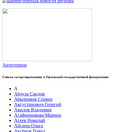
Антитеррор
Список гастролировавших в Орловской государственной филармонии:
А
Абдула Саидов
Абкеримов Сервер
Августинович Георгий
Авилов Владимир
Агафонникова Марина
Агеев Николай
Айсина Ольга
Аксёнов Павел