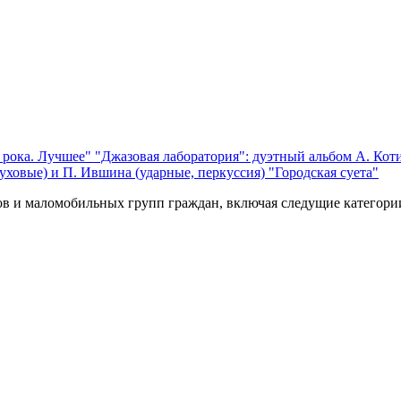
 рока. Лучшее"
"Джазовая лаборатория": дуэтный альбом А. Коти
уховые) и П. Ившина (ударные, перкуссия) "Городская суета"
ов и маломобильных групп граждан, включая следущие категори