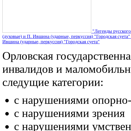
"Легенды русского
(духовые) и П. Ившина (ударные, перкуссия) "Городская суета
Ившина (ударные, перкуссия) "Городская суета"
Орловская государственн
инвалидов и маломобильн
следущие категории:
с нарушениями опорно-
с нарушениями зрения
с нарушениями умствен