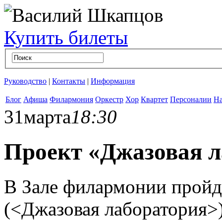
Купить билеты
Руководство
|
Контакты
|
Информация
Блог
Афиша
Филармония
Оркестр
Хор
Квартет
Персоналии
На
31
марта
18:30
Проект «Джазовая л
В Зале филармонии пройд
(<Джазовая лаборатория>)