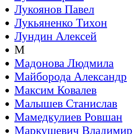
Лукоянов Павел
Лукьяненко Тихон
Лундин Алексей
М
Мадонова Людмила
Майборода Александр
Максим Ковалев
Малышев Станислав
Мамедкулиев Ровшан
Маркушевич Владимир