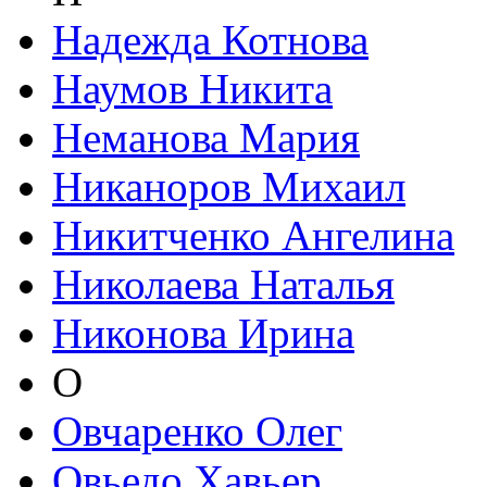
Надежда Котнова
Наумов Никита
Неманова Мария
Никаноров Михаил
Никитченко Ангелина
Николаева Наталья
Никонова Ирина
О
Овчаренко Олег
Овьедо Хавьер