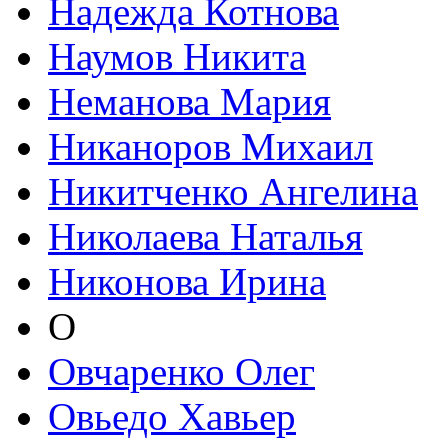
Надежда Котнова
Наумов Никита
Неманова Мария
Никаноров Михаил
Никитченко Ангелина
Николаева Наталья
Никонова Ирина
О
Овчаренко Олег
Овьедо Хавьер