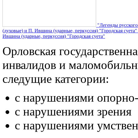
"Легенды русского
(духовые) и П. Ившина (ударные, перкуссия) "Городская суета
Ившина (ударные, перкуссия) "Городская суета"
Орловская государственн
инвалидов и маломобильн
следущие категории:
с нарушениями опорно-
с нарушениями зрения
с нарушениями умствен