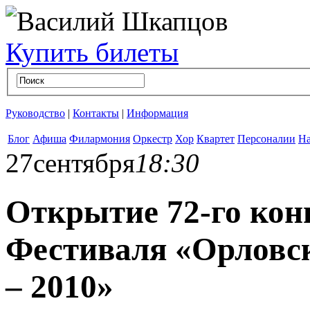
Купить билеты
Руководство
|
Контакты
|
Информация
Блог
Афиша
Филармония
Оркестр
Хор
Квартет
Персоналии
На
27
сентября
18:30
Открытие 72-го конц
Фестиваля «Орловс
– 2010»