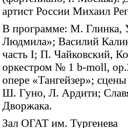
артист России Михаил Ре
В программе: М. Глинка, 
Людмила»; Василий Калин
часть I; П. Чайковский, К
оркестром № 1 b-moll, op
опере «Тангейзер»; сцены
Ш. Гуно, Л. Ардити; Слав
Дворжака.
Зал ОГАТ им. Тургенева