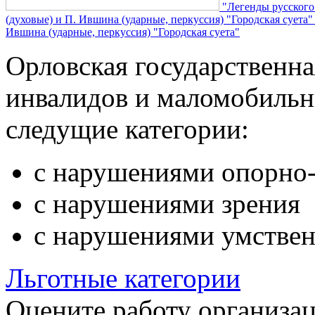
"Легенды русского
(духовые) и П. Ившина (ударные, перкуссия) "Городская суета
Ившина (ударные, перкуссия) "Городская суета"
Орловская государственн
инвалидов и маломобильн
следущие категории:
с нарушениями опорно-
с нарушениями зрения
с нарушениями умствен
Льготные категории
Оцените работу организа