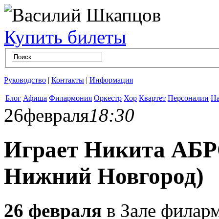
Купить билеты
Руководство
|
Контакты
|
Информация
Блог
Афиша
Филармония
Оркестр
Хор
Квартет
Персоналии
На
26
февраля
18:30
Играет Никита АБ
Нижний Новгород)
26 февраля
в Зале филарм