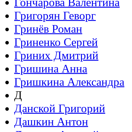
Гончарова Валентина
Григорян Геворг
Гринёв Роман
Гриненко Сергей
Гриних Дмитрий
Гришина Анна
Гришкина Александра
Д
Данской Григорий
Дашкин Антон