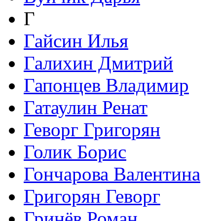
Г
Гайсин Илья
Галихин Дмитрий
Гапонцев Владимир
Гатаулин Ренат
Геворг Григорян
Голик Борис
Гончарова Валентина
Григорян Геворг
Гринёв Роман