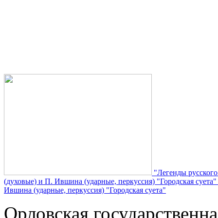
"Легенды русского
(духовые) и П. Ившина (ударные, перкуссия) "Городская суета
Ившина (ударные, перкуссия) "Городская суета"
Орловская государственн