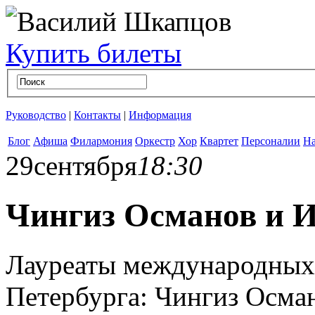
Купить билеты
Руководство
|
Контакты
|
Информация
Блог
Афиша
Филармония
Оркестр
Хор
Квартет
Персоналии
На
29
сентября
18:30
Чингиз Османов и 
Лауреаты международных 
Петербурга: Чингиз Осман